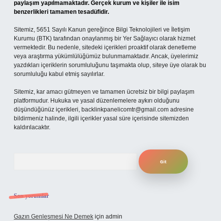
paylaşım yapılmamaktadır. Gerçek kurum ve kişiler ile isim
benzerlikleri tamamen tesadüfidir.
Sitemiz, 5651 Sayılı Kanun gereğince Bilgi Teknolojileri ve İletişim
Kurumu (BTK) tarafından onaylanmış bir Yer Sağlayıcı olarak hizmet
vermektedir. Bu nedenle, sitedeki içerikleri proaktif olarak denetleme
veya araştırma yükümlülüğümüz bulunmamaktadır. Ancak, üyelerimiz
yazdıkları içeriklerin sorumluluğunu taşımakta olup, siteye üye olarak bu
sorumluluğu kabul etmiş sayılırlar.
Sitemiz, kar amacı gütmeyen ve tamamen ücretsiz bir bilgi paylaşım
platformudur. Hukuka ve yasal düzenlemelere aykırı olduğunu
düşündüğünüz içerikleri,
backlinkpanelicomtr@gmail.com
adresine
bildirmeniz halinde, ilgili içerikler yasal süre içerisinde sitemizden
kaldırılacaktır.
Arama
Son yorumlar
Gazın Genleşmesi Ne Demek
için
admin