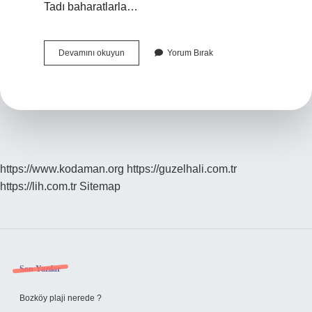
Tadı baharatlarla…
İNcir
Devamını okuyun
Yorum Bırak
Reçeline
Limon
Tuzu
Ne
Zaman
Atılır
https://www.kodaman.org
https://guzelhali.com.tr
https://lih.com.tr
Sitemap
Sidebar
Son Yazılar
Bozköy plaji nerede ?