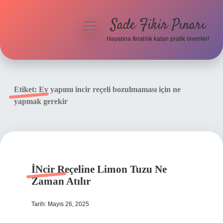
Sade Fikir Pınarı
menüyü
aç
Hayatına ferahlık katan pratik öneriler!
Anasayfa
Gizlilik Politikası
Etiket:
Ev yapımı incir reçeli bozulmaması için ne
yapmak gerekir
Yasal Uyarı
Hakkımızda
İNcir Reçeline Limon Tuzu Ne
Zaman Atılır
Tarih: Mayıs 26, 2025