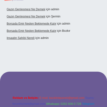
Gazın Genleşmesi Ne Demek
için
admin
Gazın Genleşmesi Ne Demek
için
Şermin
Borsada Emir Neden Beklemede Kalır
için
admin
Borsada Emir Neden Beklemede Kalır
için
Bozkır
Inşaatın Sahibi Nereli
için
admin
tonbetx.org/
Reklam ve İletişim:
E-mail:
backlinkpaneli@gmail.com
Teams:
forumhizmeti@gmail.com
Whatsapp: 0262 606 0 726
Telegram: