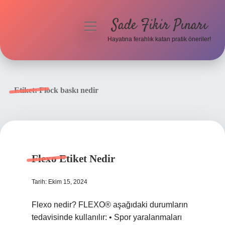
Sade Fikir Pınarı
menüyü
aç
Hayatına ferahlık katan pratik öneriler!
Anasayfa
Gizlilik Politikası
Etiket:
Flock baskı nedir
Yasal Uyarı
Hakkımızda
Flexo Etiket Nedir
Tarih: Ekim 15, 2024
Flexo nedir? FLEXO® aşağıdaki durumların
tedavisinde kullanılır: • Spor yaralanmaları