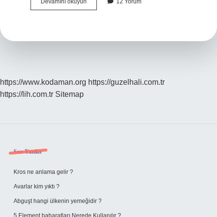
Flexo
Devamını okuyun
12 Yorum
Etiket
Nedir
https://www.kodaman.org
https://guzelhali.com.tr
https://lih.com.tr
Sitemap
Sidebar
Son Yazılar
Kros ne anlama gelir ?
Avarlar kim yıktı ?
Abguşt hangi ülkenin yemeğidir ?
5 Element baharatları Nerede Kullanılır ?