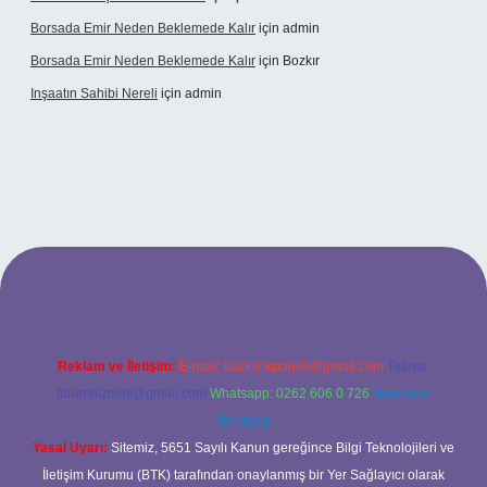
Borsada Emir Neden Beklemede Kalır
için
admin
Borsada Emir Neden Beklemede Kalır
için
Bozkır
Inşaatın Sahibi Nereli
için
admin
ltonbetx.org/
Reklam ve İletişim:
E-mail:
backlinkpaneli@gmail.com
Teams:
forumhizmeti@gmail.com
Whatsapp: 0262 606 0 726
Telegram:
@karabul
Yasal Uyarı:
Sitemiz, 5651 Sayılı Kanun gereğince Bilgi Teknolojileri ve
İletişim Kurumu (BTK) tarafından onaylanmış bir Yer Sağlayıcı olarak