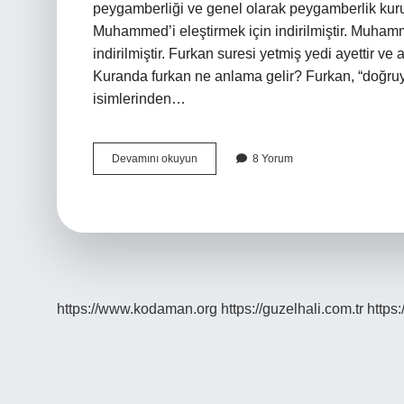
peygamberliği ve genel olarak peygamberlik kurumu 
Muhammed’i eleştirmek için indirilmiştir. Muha
indirilmiştir. Furkan suresi yetmiş yedi ayettir ve aralıkları ا’dır; sadece on yedinci ayetin ar
Kuranda furkan ne anlama gelir? Furkan, “doğruyu
isimlerinden…
Furkan
Devamını okuyun
8 Yorum
Neyi
Temsil
Eder
https://www.kodaman.org
https://guzelhali.com.tr
https: