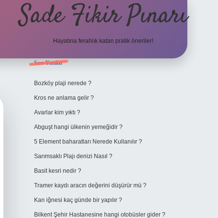
Sade Fikir Pınarı
Hayatına ferahlık katan pratik öneriler!
Sidebar
Son Yazılar
https://www.hilton
Bozköy plaji nerede ?
Kros ne anlama gelir ?
Avarlar kim yıktı ?
Abguşt hangi ülkenin yemeğidir ?
5 Element baharatları Nerede Kullanılır ?
Sarımsaklı Plajı denizi Nasıl ?
Basit kesri nedir ?
Tramer kaydı aracın değerini düşürür mü ?
Kan iğnesi kaç günde bir yapılır ?
Bilkent Şehir Hastanesine hangi otobüsler gider ?