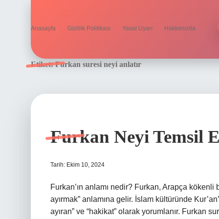
Anasayfa
Gizlilik Politikası
Yasal Uyarı
Hakkımızda
Etiket:
Furkan suresi neyi anlatır
Furkan Neyi Temsil 
Tarih: Ekim 10, 2024
Furkan’ın anlamı nedir? Furkan, Arapça kökenli bir
ayırmak” anlamına gelir. İslam kültüründe Kur’an’
ayıran” ve “hakikat” olarak yorumlanır. Furkan s