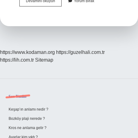
Hali
Devamını okuyun
Yorum Bırak
Hazırda
Ki
Nasıl
Yazılır
https://www.kodaman.org
https://guzelhali.com.tr
https://lih.com.tr
Sitemap
Sidebar
Son Yazılar
Keşap’ın anlamı nedir ?
Bozköy plaji nerede ?
Kros ne anlama gelir ?
Avarlar kim yıktı ?