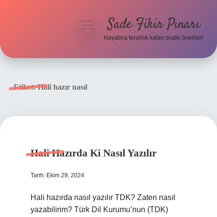
Sade Fikir Pınarı
menüyü
aç
Hayatına ferahlık katan pratik öneriler!
Anasayfa
Gizlilik Politikası
Etiket:
Hali hazır nasıl
Yasal Uyarı
Hakkımızda
Hali Hazırda Ki Nasıl Yazılır
Tarih: Ekim 29, 2024
Hali hazırda nasıl yazılır TDK? Zaten nasıl
yazabilirim? Türk Dil Kurumu’nun (TDK)