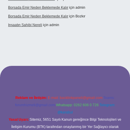
Borsada Emir Neden Beklemede Kalır
için
admin
Borsada Emir Neden Beklemede Kalır
için
Bozkır
Inşaatın Sahibi Nereli
için
admin
tonbetx.org/
Reklam ve İletişim:
E-mail:
backlinkpaneli@gmail.com
Teams:
forumhizmeti@gmail.com
Whatsapp: 0262 606 0 726
Telegram:
@karabul
Yasal Uyarı:
Sitemiz, 5651 Sayılı Kanun gereğince Bilgi Teknolojileri ve
İletişim Kurumu (BTK) tarafından onaylanmış bir Yer Sağlayıcı olarak