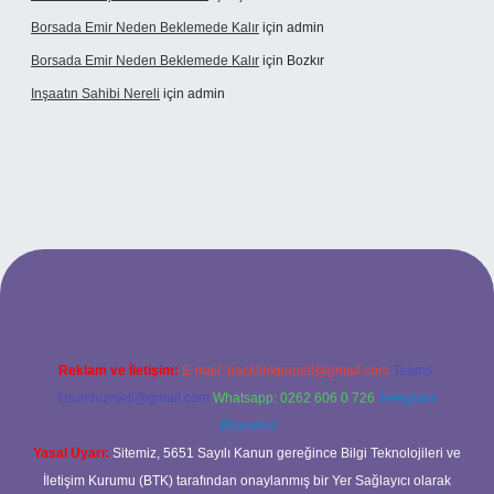
Borsada Emir Neden Beklemede Kalır
için
admin
Borsada Emir Neden Beklemede Kalır
için
Bozkır
Inşaatın Sahibi Nereli
için
admin
ltonbetx.org/
Reklam ve İletişim:
E-mail:
backlinkpaneli@gmail.com
Teams:
forumhizmeti@gmail.com
Whatsapp: 0262 606 0 726
Telegram:
@karabul
Yasal Uyarı:
Sitemiz, 5651 Sayılı Kanun gereğince Bilgi Teknolojileri ve
İletişim Kurumu (BTK) tarafından onaylanmış bir Yer Sağlayıcı olarak