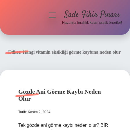
Sade Fikir Pınarı
menüyü
aç
Hayatına ferahlık katan pratik öneriler!
Anasayfa
Gizlilik Politikası
Etiket:
Hangi vitamin eksikliği görme kaybına neden olur
Yasal Uyarı
Hakkımızda
Gözde Ani Görme Kaybı Neden
Olur
Tarih: Kasım 2, 2024
Tek gözde ani görme kaybı neden olur? BİR