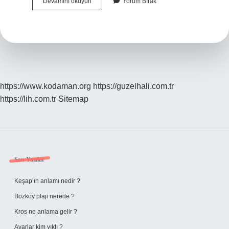
Gözde
Devamını okuyun
Yorum Bırak
Ani
Görme
Kaybı
Neden
Olur
https://www.kodaman.org
https://guzelhali.com.tr
https://lih.com.tr
Sitemap
Sidebar
Son Yazılar
Keşap’ın anlamı nedir ?
Bozköy plaji nerede ?
Kros ne anlama gelir ?
Avarlar kim yıktı ?