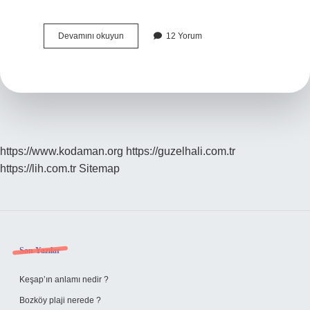
Alçak
Devamını okuyun
12 Yorum
Basınç
Alanında
Hava
Hareketi
Nereden
Nereye
Doğrudur
https://www.kodaman.org
https://guzelhali.com.tr
https://lih.com.tr
Sitemap
Sidebar
Son Yazılar
Keşap’ın anlamı nedir ?
Bozköy plaji nerede ?