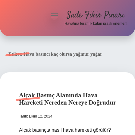
Sade Fikir Pınarı
menüyü
aç
Hayatına ferahlık katan pratik öneriler!
Anasayfa
Gizlilik Politikası
Etiket:
Hava basıncı kaç olursa yağmur yağar
Yasal Uyarı
Hakkımızda
Alçak Basınç Alanında Hava
Hareketi Nereden Nereye Doğrudur
Tarih: Ekim 12, 2024
Alçak basınçta nasıl hava hareketi görülür?