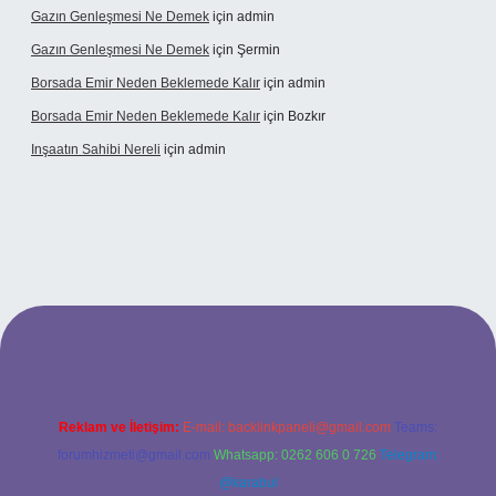
Gazın Genleşmesi Ne Demek
için
admin
Gazın Genleşmesi Ne Demek
için
Şermin
Borsada Emir Neden Beklemede Kalır
için
admin
Borsada Emir Neden Beklemede Kalır
için
Bozkır
Inşaatın Sahibi Nereli
için
admin
ltonbetx.org/
Reklam ve İletişim:
E-mail:
backlinkpaneli@gmail.com
Teams:
forumhizmeti@gmail.com
Whatsapp: 0262 606 0 726
Telegram:
@karabul