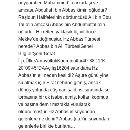
peygamberi Muhammed’in arkadaşı ve
amcası. Abdullah bin Abbas kimin oğludur?
Raşidun Halifelerinin dördüncüsü Ali bin Ebu
Talib’in amcası Abbas bin Abdulmuttalib’in
oğludur. Hicretten yaklaşık üç yıl önce
Mekke’de doğmuştur. Hz Abbas Türbesi
nerede? Abbas bin Ali TürbesiGenel
BilgilerŞehirBerat
İlçeÜlkeArnavutlukKoordinatlar40°38′11″K
20°09′45″DAAçılış16204 satır daha Hz
Abbas’ın eli neden kesildi? Aşure günü yine
su almak için Fırat nehrine gitmiş, ancak
dönüş yolunda düşman saldırısı sırasında su
torbasına bir ok isabet etmiş, kolları kopmuş
ve başına demir mızrakla vurularak
öldürülmüştür. Hz Abbas’ın soyundan
gelenlere ne denir? Abbas (r.a.)’ın soyundan
gelenlerle birlikte bunlara…