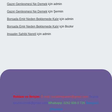
Gazın Genleşmesi Ne Demek
için
admin
Gazın Genleşmesi Ne Demek
için
Şermin
Borsada Emir Neden Beklemede Kalır
için
admin
Borsada Emir Neden Beklemede Kalır
için
Bozkır
Inşaatın Sahibi Nereli
için
admin
ltonbetx.org/
Reklam ve İletişim:
E-mail:
backlinkpaneli@gmail.com
Teams:
forumhizmeti@gmail.com
Whatsapp: 0262 606 0 726
Telegram:
@karabul