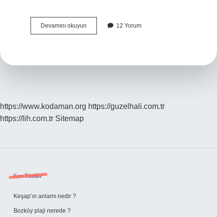
Hz
Devamını okuyun
12 Yorum
Abbas
Kimin
Oğlu
https://www.kodaman.org
https://guzelhali.com.tr
https://lih.com.tr
Sitemap
Sidebar
Son Yazılar
Keşap’ın anlamı nedir ?
Bozköy plaji nerede ?