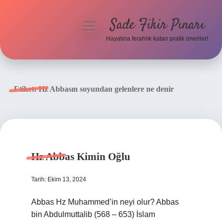
Sade Fikir Pınarı
menüyü
aç
Hayatına ferahlık katan pratik öneriler!
Anasayfa
Gizlilik Politikası
Etiket:
Hz Abbasın soyundan gelenlere ne denir
Yasal Uyarı
Hakkımızda
Hz Abbas Kimin Oğlu
Tarih: Ekim 13, 2024
Abbas Hz Muhammed’in neyi olur? Abbas
bin Abdulmuttalib (568 – 653) İslam