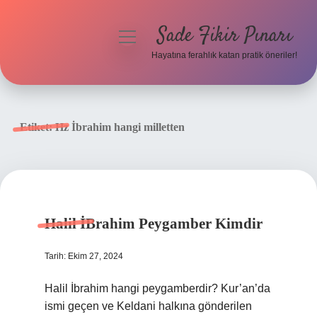
Sade Fikir Pınarı
menüyü
aç
Hayatına ferahlık katan pratik öneriler!
Anasayfa
Gizlilik Politikası
Etiket:
Hz İbrahim hangi milletten
Yasal Uyarı
Hakkımızda
Halil İBrahim Peygamber Kimdir
Tarih: Ekim 27, 2024
Halil İbrahim hangi peygamberdir? Kur’an’da
ismi geçen ve Keldani halkına gönderilen