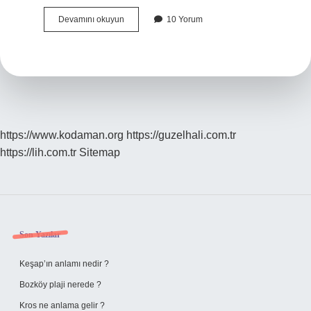
Halil
Devamını okuyun
10 Yorum
İBrahim
Peygamber
Kimdir
https://www.kodaman.org
https://guzelhali.com.tr
https://lih.com.tr
Sitemap
Sidebar
Son Yazılar
Keşap’ın anlamı nedir ?
Bozköy plaji nerede ?
Kros ne anlama gelir ?