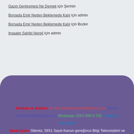
Gazın Genleşmesi Ne Demek
için
Şermin
Borsada Emir Neden Beklemede Kalır
için
admin
Borsada Emir Neden Beklemede Kalır
için
Bozkır
Inşaatın Sahibi Nereli
için
admin
tonbetx.org/
Reklam ve İletişim:
E-mail:
backlinkpaneli@gmail.com
Teams:
forumhizmeti@gmail.com
Whatsapp: 0262 606 0 726
Telegram:
@karabul
Yasal Uyarı:
Sitemiz, 5651 Sayılı Kanun gereğince Bilgi Teknolojileri ve