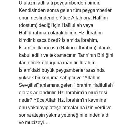
Ululazm adlı altı peygamberden biridir.
Kendisinden sonra gelen tüm peygamberler
onun neslindendir. Yüce Allah ona Halîlim
(dostum) dediği için Halîlullah veya
Halîlürrahman olarak bilinir. Hz. İbrahim
kimdir kısaca özeti? İslam’da İbrahim,
İslam’ın ilk öncüsü (Nation-i-İbrahim) olarak
kabul edilir ve tek amacının Tanrı’nın Birliğini
ilan etmek olduğuna inanılır. İbrahim,
İslam’daki büyük peygamberler arasında
yüksek bir konuma sahiptir ve “Allah’ın
Sevgilisi” anlamına gelen “İbrahim Halilullah”
olarak adlandırılır. Hz. İbrahim’in mucizesi
nedir? Yüce Allah Hz. İbrahim’in kavmine
onu yakalayıp ateşe atmalarına izin verdi ve
sonra ateşin yakma yeteneğini elinden aldı
ve mucizeyi…