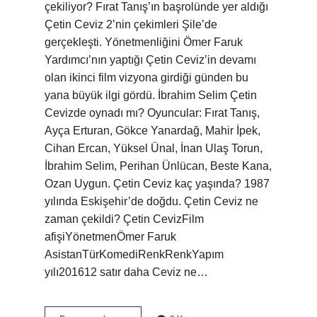
çekiliyor? Fırat Tanış’ın başrolünde yer aldığı
Çetin Ceviz 2’nin çekimleri Şile’de
gerçekleşti. Yönetmenliğini Ömer Faruk
Yardımcı’nın yaptığı Çetin Ceviz’in devamı
olan ikinci film vizyona girdiği günden bu
yana büyük ilgi gördü. İbrahim Selim Çetin
Cevizde oynadı mı? Oyuncular: Fırat Tanış,
Ayça Erturan, Gökce Yanardağ, Mahir İpek,
Cihan Ercan, Yüksel Ünal, İnan Ulaş Torun,
İbrahim Selim, Perihan Ünlücan, Beste Kana,
Ozan Uygun. Çetin Ceviz kaç yaşında? 1987
yılında Eskişehir’de doğdu. Çetin Ceviz ne
zaman çekildi? Çetin CevizFilm
afişiYönetmenÖmer Faruk
AsistanTürKomediRenkRenkYapım
yılı201612 satır daha Ceviz ne…