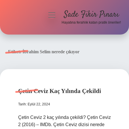
Sade Fikir Pınarı
menüyü
aç
Hayatına ferahlık katan pratik öneriler!
Anasayfa
Gizlilik Politikası
Etiket:
İbrahim Selim nerede çıkıyor
Yasal Uyarı
Hakkımızda
Çetin Ceviz Kaç Yılında Çekildi
Tarih: Eylül 22, 2024
Çetin Ceviz 2 kaç yılında çekildi? Çetin Ceviz
2 (2016) – IMDb. Çetin Ceviz dizisi nerede