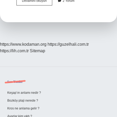
Çetin
Devamını okuyun
2 Yorum
Ceviz
Kaç
Yılında
Çekildi
https://www.kodaman.org
https://guzelhali.com.tr
https://lih.com.tr
Sitemap
Sidebar
Son Yazılar
Keşap’ın anlamı nedir ?
Bozköy plaji nerede ?
Kros ne anlama gelir ?
Avarlar kim yıktı ?