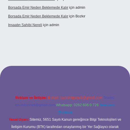
Borsada Emir Neden Beklemede Kalır
için
admin
Borsada Emir Neden Beklemede Kalır
için
Bozkır
Inşaatın Sahibi Nereli
için
admin
ltonbetx.org/
Reklam ve İletişim:
E-mail:
backlinkpaneli@gmail.com
Teams:
forumhizmeti@gmail.com
Whatsapp: 0262 606 0 726
Telegram:
@karabul
Yasal Uyarı:
Sitemiz, 5651 Sayılı Kanun gereğince Bilgi Teknolojileri ve
İletişim Kurumu (BTK) tarafından onaylanmış bir Yer Sağlayıcı olarak