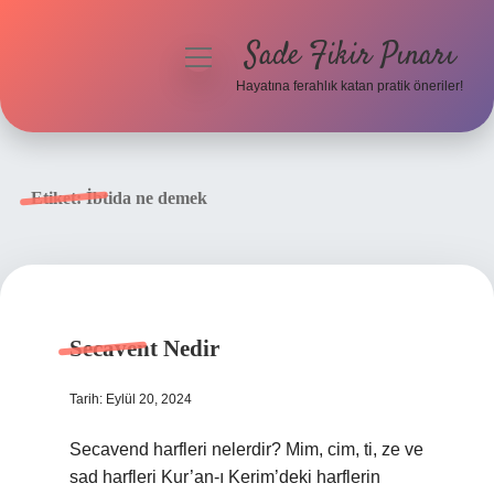
Sade Fikir Pınarı
menüyü
aç
Hayatına ferahlık katan pratik öneriler!
Anasayfa
Gizlilik Politikası
Etiket:
İbtida ne demek
Yasal Uyarı
Hakkımızda
Secavent Nedir
Tarih: Eylül 20, 2024
Secavend harfleri nelerdir? Mim, cim, ti, ze ve
sad harfleri Kur’an-ı Kerim’deki harflerin