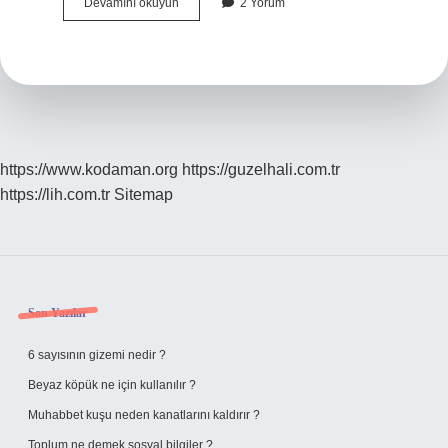
Secavent
Devamını okuyun
2 Yorum
Nedir
https://www.kodaman.org
https://guzelhali.com.tr
https://lih.com.tr
Sitemap
Sidebar
Son Yazılar
6 sayısının gizemi nedir ?
Beyaz köpük ne için kullanılır ?
Muhabbet kuşu neden kanatlarını kaldırır ?
Toplum ne demek sosyal bilgiler ?