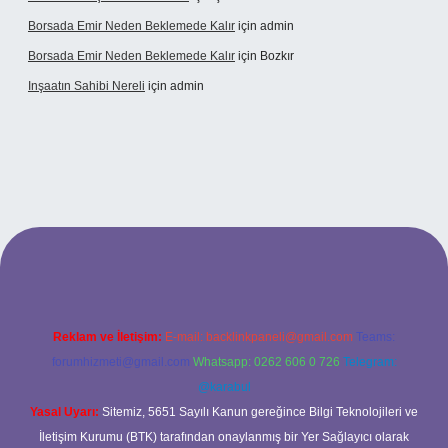
Borsada Emir Neden Beklemede Kalır
için
admin
Borsada Emir Neden Beklemede Kalır
için
Bozkır
Inşaatın Sahibi Nereli
için
admin
ltonbetx.org/
Reklam ve İletişim:
E-mail:
backlinkpaneli@gmail.com
Teams:
forumhizmeti@gmail.com
Whatsapp: 0262 606 0 726
Telegram:
@karabul
Yasal Uyarı:
Sitemiz, 5651 Sayılı Kanun gereğince Bilgi Teknolojileri ve
İletişim Kurumu (BTK) tarafından onaylanmış bir Yer Sağlayıcı olarak