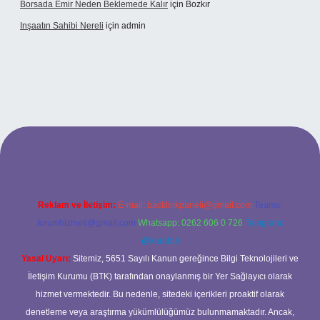
Borsada Emir Neden Beklemede Kalır
için
Bozkır
Inşaatın Sahibi Nereli
için
admin
ltonbetx.org/
Reklam ve İletişim:
E-mail:
backlinkpaneli@gmail.com
Teams:
forumhizmeti@gmail.com
Whatsapp: 0262 606 0 726
Telegram:
@karabul
Yasal Uyarı:
Sitemiz, 5651 Sayılı Kanun gereğince Bilgi Teknolojileri ve
İletişim Kurumu (BTK) tarafından onaylanmış bir Yer Sağlayıcı olarak
hizmet vermektedir. Bu nedenle, sitedeki içerikleri proaktif olarak
denetleme veya araştırma yükümlülüğümüz bulunmamaktadır. Ancak,