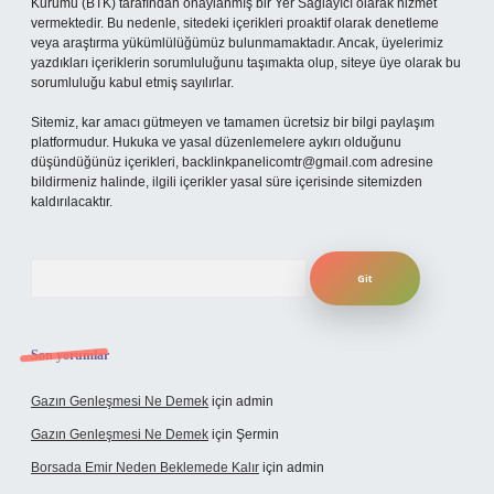
Kurumu (BTK) tarafından onaylanmış bir Yer Sağlayıcı olarak hizmet
vermektedir. Bu nedenle, sitedeki içerikleri proaktif olarak denetleme
veya araştırma yükümlülüğümüz bulunmamaktadır. Ancak, üyelerimiz
yazdıkları içeriklerin sorumluluğunu taşımakta olup, siteye üye olarak bu
sorumluluğu kabul etmiş sayılırlar.
Sitemiz, kar amacı gütmeyen ve tamamen ücretsiz bir bilgi paylaşım
platformudur. Hukuka ve yasal düzenlemelere aykırı olduğunu
düşündüğünüz içerikleri,
backlinkpanelicomtr@gmail.com
adresine
bildirmeniz halinde, ilgili içerikler yasal süre içerisinde sitemizden
kaldırılacaktır.
Arama
Son yorumlar
Gazın Genleşmesi Ne Demek
için
admin
Gazın Genleşmesi Ne Demek
için
Şermin
Borsada Emir Neden Beklemede Kalır
için
admin