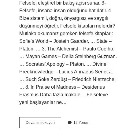
Felsefe, eleştirel bir bakış açısı sunar. 3-
Felsefe, insana insan olduğunu hatırlatır. 4-
Bize sistemli, doğru, önyargısız ve saygılı
düşünmeyi öğretir. Felsefe kitapları nelerdir?
Mutlaka okumanız gereken felsefe kitapları:
Sofie’s World – Jostein Gaarder. … State –
Platon. … 3. The Alchemist – Paulo Coelho.
… Mayan Games – Delia Steinberg Guzman.
… Socrates’ Apology – Platon. … Divine
Preeknowledge – Lucius Annaeus Seneca.
… Such Soke Zerdüşt – Friedrich Nietzsche.
… 8. In Praise of Madness – Desiderius
Erasmus.Daha fazla makale… Felsefeye
yeni başlayanlar ne…
Felsefe
Devamını okuyun
12 Yorum
Kitapları
Ne