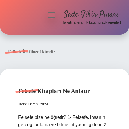
Sade Fikir Pınarı
menüyü
aç
Hayatına ferahlık katan pratik öneriler!
Anasayfa
Gizlilik Politikası
Etiket:
İlk filozof kimdir
Yasal Uyarı
Hakkımızda
Felsefe Kitapları Ne Anlatır
Tarih: Ekim 9, 2024
Felsefe bize ne öğretir? 1- Felsefe, insanın
gerçeği anlama ve bilme ihtiyacını giderir. 2-