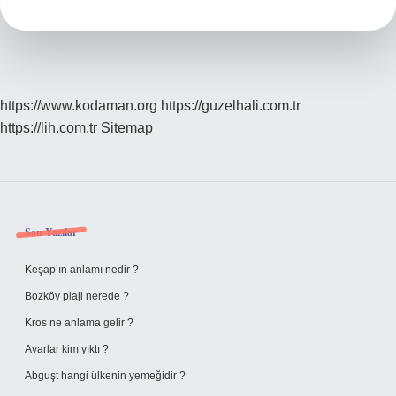
Anlatır
https://www.kodaman.org
https://guzelhali.com.tr
https://lih.com.tr
Sitemap
Sidebar
Son Yazılar
Keşap’ın anlamı nedir ?
Bozköy plaji nerede ?
Kros ne anlama gelir ?
Avarlar kim yıktı ?
Abguşt hangi ülkenin yemeğidir ?