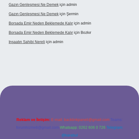
Gazın Genleşmesi Ne Demek
için
admin
Gazın Genleşmesi Ne Demek
için
Şermin
Borsada Emir Neden Beklemede Kalır
için
admin
Borsada Emir Neden Beklemede Kalır
için
Bozkır
Inşaatın Sahibi Nereli
için
admin
ltonbetx.org/
Reklam ve İletişim:
E-mail:
backlinkpaneli@gmail.com
Teams:
forumhizmeti@gmail.com
Whatsapp: 0262 606 0 726
Telegram:
@karabul