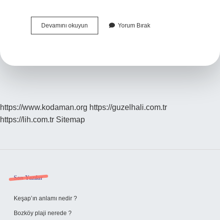
İNcir
Devamını okuyun
Yorum Bırak
Reçeline
Limon
Tuzu
Ne
Zaman
Atılır
https://www.kodaman.org
https://guzelhali.com.tr
https://lih.com.tr
Sitemap
Sidebar
Son Yazılar
Keşap’ın anlamı nedir ?
Bozköy plaji nerede ?