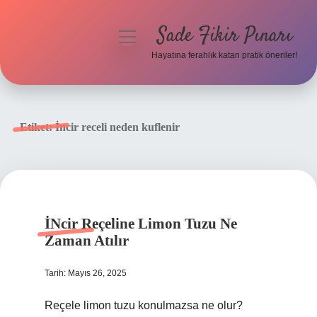
Sade Fikir Pınarı
menüyü
aç
Hayatına ferahlık katan pratik öneriler!
Anasayfa
Gizlilik Politikası
Etiket:
İncir receli neden kuflenir
Yasal Uyarı
Hakkımızda
İNcir Reçeline Limon Tuzu Ne
Zaman Atılır
Tarih: Mayıs 26, 2025
Reçele limon tuzu konulmazsa ne olur?