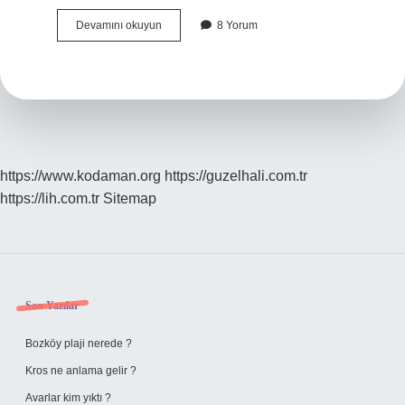
Iphone
Devamını okuyun
8 Yorum
Derinlik
Denetimi
Nedir
https://www.kodaman.org
https://guzelhali.com.tr
https://lih.com.tr
Sitemap
Sidebar
Son Yazılar
Bozköy plaji nerede ?
Kros ne anlama gelir ?
Avarlar kim yıktı ?