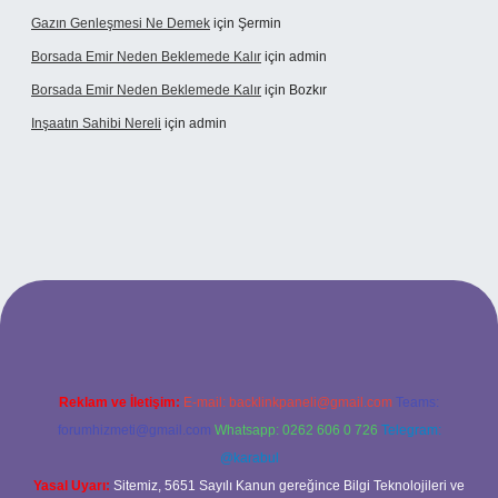
Gazın Genleşmesi Ne Demek
için
Şermin
Borsada Emir Neden Beklemede Kalır
için
admin
Borsada Emir Neden Beklemede Kalır
için
Bozkır
Inşaatın Sahibi Nereli
için
admin
iltonbetx.org/
Reklam ve İletişim:
E-mail:
backlinkpaneli@gmail.com
Teams:
forumhizmeti@gmail.com
Whatsapp: 0262 606 0 726
Telegram:
@karabul
Yasal Uyarı:
Sitemiz, 5651 Sayılı Kanun gereğince Bilgi Teknolojileri ve