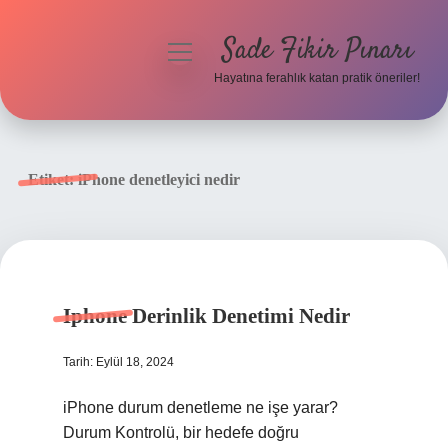
Sade Fikir Pınarı
menüyü
aç
Hayatına ferahlık katan pratik öneriler!
Anasayfa
Gizlilik Politikası
Etiket:
iPhone denetleyici nedir
Yasal Uyarı
Hakkımızda
Iphone Derinlik Denetimi Nedir
Tarih: Eylül 18, 2024
iPhone durum denetleme ne işe yarar?
Durum Kontrolü, bir hedefe doğru