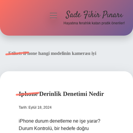
Sade Fikir Pınarı
menüyü
aç
Hayatına ferahlık katan pratik öneriler!
Anasayfa
Gizlilik Politikası
Etiket:
iPhone hangi modelinin kamerası iyi
Yasal Uyarı
Hakkımızda
Iphone Derinlik Denetimi Nedir
Tarih: Eylül 18, 2024
iPhone durum denetleme ne işe yarar?
Durum Kontrolü, bir hedefe doğru