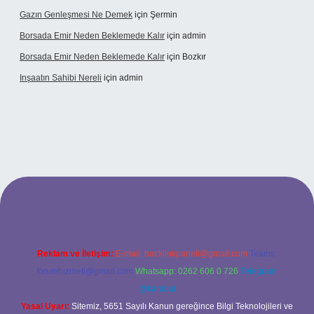
Gazın Genleşmesi Ne Demek
için
Şermin
Borsada Emir Neden Beklemede Kalır
için
admin
Borsada Emir Neden Beklemede Kalır
için
Bozkır
Inşaatın Sahibi Nereli
için
admin
ltonbetx.org/
Reklam ve İletişim:
E-mail:
backlinkpaneli@gmail.com
Teams:
forumhizmeti@gmail.com
Whatsapp: 0262 606 0 726
Telegram:
@karabul
Yasal Uyarı:
Sitemiz, 5651 Sayılı Kanun gereğince Bilgi Teknolojileri ve