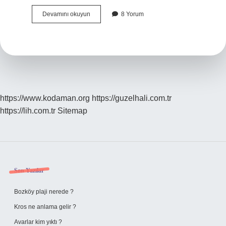
Iphone
Devamını okuyun
8 Yorum
Derinlik
Denetimi
Nedir
https://www.kodaman.org
https://guzelhali.com.tr
https://lih.com.tr
Sitemap
Sidebar
Son Yazılar
Bozköy plaji nerede ?
Kros ne anlama gelir ?
Avarlar kim yıktı ?