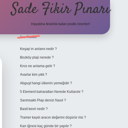
Sade Fikir Pınarı
Hayatına ferahlık katan pratik öneriler!
Sidebar
Son Yazılar
https://www.hiltonbetx
Keşap’ın anlamı nedir ?
Bozköy plaji nerede ?
Kros ne anlama gelir ?
Avarlar kim yıktı ?
Abguşt hangi ülkenin yemeğidir ?
5 Element baharatları Nerede Kullanılır ?
Sarımsaklı Plajı denizi Nasıl ?
Basit kesri nedir ?
Tramer kaydı aracın değerini düşürür mü ?
Kan iğnesi kaç günde bir yapılır ?