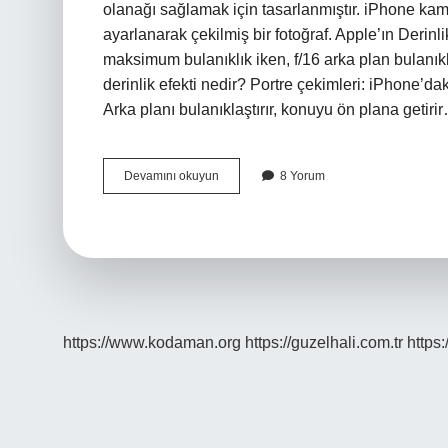
olanağı sağlamak için tasarlanmıştır. iPhone kame
ayarlanarak çekilmiş bir fotoğraf. Apple’ın Derinlik 
maksimum bulanıklık iken, f/16 arka plan bulanıkl
derinlik efekti nedir? Portre çekimleri: iPhone’daki
Arka planı bulanıklaştırır, konuyu ön plana getiri
Iphone
Devamını okuyun
8 Yorum
Derinlik
Denetimi
Nedir
https://www.kodaman.org
https://guzelhali.com.tr
https: