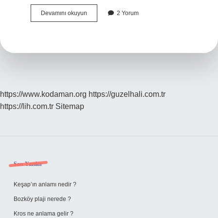
Aklını
Devamını okuyun
2 Yorum
Yitirmek
Deyiminin
Anlamı
Nedir
https://www.kodaman.org
https://guzelhali.com.tr
https://lih.com.tr
Sitemap
Sidebar
Son Yazılar
Keşap’ın anlamı nedir ?
Bozköy plaji nerede ?
Kros ne anlama gelir ?