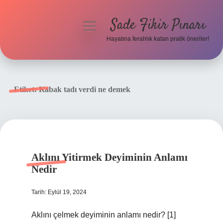
Sade Fikir Pınarı
menüyü
aç
Hayatına ferahlık katan pratik öneriler!
Anasayfa
Gizlilik Politikası
Etiket:
Kabak tadı verdi ne demek
Yasal Uyarı
Hakkımızda
Aklını Yitirmek Deyiminin Anlamı
Nedir
Tarih: Eylül 19, 2024
Aklını çelmek deyiminin anlamı nedir? [1]