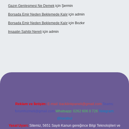
Gazın Genleşmesi Ne Demek
için
Şermin
Borsada Emir Neden Beklemede Kalır
için
admin
Borsada Emir Neden Beklemede Kalır
için
Bozkır
Inşaatın Sahibi Nereli
için
admin
tonbetx.org/
Reklam ve İletişim:
E-mail:
backlinkpaneli@gmail.com
Teams:
forumhizmeti@gmail.com
Whatsapp: 0262 606 0 726
Telegram:
@karabul
Yasal Uyarı:
Sitemiz, 5651 Sayılı Kanun gereğince Bilgi Teknolojileri ve