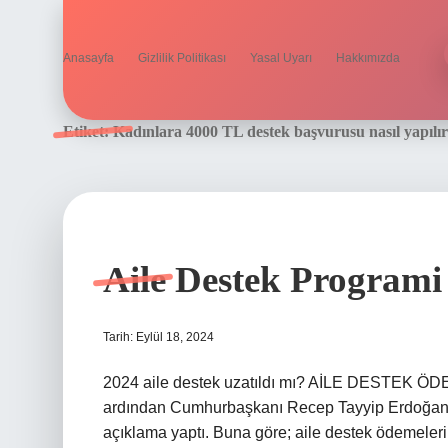
Anasayfa
Gizlilik Politikası
Yasal Uyarı
Hakkımızda
Etiket:
Kadınlara 4000 TL destek başvurusu nasıl yapılır
Aile Destek Programi
Tarih: Eylül 18, 2024
2024 aile destek uzatıldı mı? AİLE DESTEK Ö
ardından Cumhurbaşkanı Recep Tayyip Erdoğan, iht
açıklama yaptı. Buna göre; aile destek ödemele