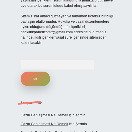
yazdıkları içeriklerin sorumluluğunu taşımakta olup, siteye
üye olarak bu sorumluluğu kabul etmiş sayılırlar.
Sitemiz, kar amacı gütmeyen ve tamamen ücretsiz bir bilgi
paylaşım platformudur. Hukuka ve yasal düzenlemelere
aykırı olduğunu düşündüğünüz içerikleri,
backlinkpanelicomtr@gmail.com
adresine bildirmeniz
halinde, ilgili içerikler yasal süre içerisinde sitemizden
kaldırılacaktır.
Arama
Son yorumlar
Gazın Genleşmesi Ne Demek
için
admin
Gazın Genleşmesi Ne Demek
için
Şermin