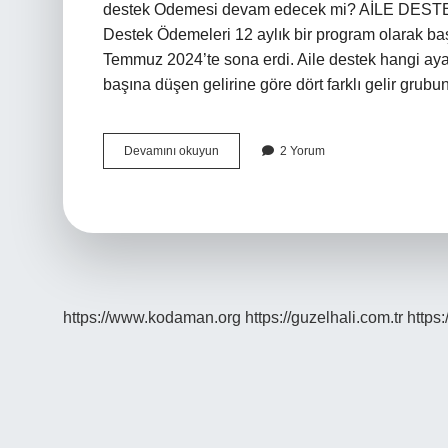
destek Odemesi devam edecek mi? AİLE DES
Destek Ödemeleri 12 aylık bir program olarak b
Temmuz 2024’te sona erdi. Aile destek hangi aya 
başına düşen gelirine göre dört farklı gelir grub
Aile
Devamını okuyun
2 Yorum
Destek
Programi
Uzatıldı
Mı
https://www.kodaman.org
https://guzelhali.com.tr
https: