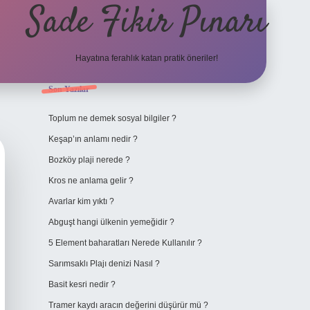
Sade Fikir Pınarı
Hayatına ferahlık katan pratik öneriler!
Sidebar
Son Yazılar
https://www.hiltonbetx
Toplum ne demek sosyal bilgiler ?
Keşap’ın anlamı nedir ?
Bozköy plaji nerede ?
Kros ne anlama gelir ?
Avarlar kim yıktı ?
Abguşt hangi ülkenin yemeğidir ?
5 Element baharatları Nerede Kullanılır ?
Sarımsaklı Plajı denizi Nasıl ?
Basit kesri nedir ?
Tramer kaydı aracın değerini düşürür mü ?