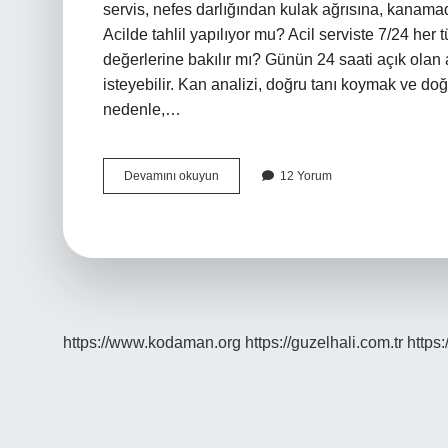
servis, nefes darlığından kulak ağrısına, kanamad
Acilde tahlil yapılıyor mu? Acil serviste 7/24 her t
değerlerine bakılır mı? Günün 24 saati açık olan
isteyebilir. Kan analizi, doğru tanı koymak ve doğ
nedenle,…
Acil
Devamını okuyun
12 Yorum
Serviste
Hangi
Testler
Yapılır
https://www.kodaman.org
https://guzelhali.com.tr
https: