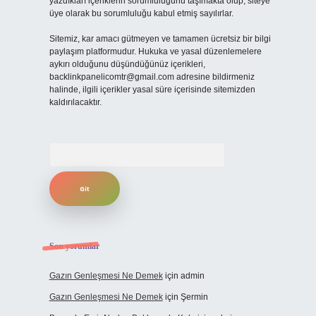
yazdıkları içeriklerin sorumluluğunu taşımakta olup, siteye
üye olarak bu sorumluluğu kabul etmiş sayılırlar.
Sitemiz, kar amacı gütmeyen ve tamamen ücretsiz bir bilgi
paylaşım platformudur. Hukuka ve yasal düzenlemelere
aykırı olduğunu düşündüğünüz içerikleri,
backlinkpanelicomtr@gmail.com
adresine bildirmeniz
halinde, ilgili içerikler yasal süre içerisinde sitemizden
kaldırılacaktır.
Arama
Son yorumlar
Gazın Genleşmesi Ne Demek
için
admin
Gazın Genleşmesi Ne Demek
için
Şermin