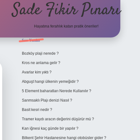
Sade Fikir Pınarı
Hayatına ferahlık katan pratik öneriler!
Sidebar
Son Yazılar
https://www.hiltonbetx
Bozköy plaji nerede ?
Kros ne anlama gelir ?
Avarlar kim yıktı ?
Abguşt hangi ülkenin yemeğidir ?
5 Element baharatları Nerede Kullanılır ?
Sarımsaklı Plajı denizi Nasıl ?
Basit kesri nedir ?
Tramer kaydı aracın değerini düşürür mü ?
Kan iğnesi kaç günde bir yapılır ?
Bilkent Şehir Hastanesine hangi otobüsler gider ?