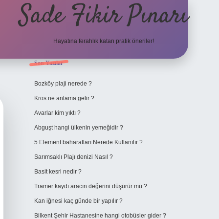
Sade Fikir Pınarı
Hayatına ferahlık katan pratik öneriler!
Sidebar
Son Yazılar
https://www.hiltonbetx
Bozköy plaji nerede ?
Kros ne anlama gelir ?
Avarlar kim yıktı ?
Abguşt hangi ülkenin yemeğidir ?
5 Element baharatları Nerede Kullanılır ?
Sarımsaklı Plajı denizi Nasıl ?
Basit kesri nedir ?
Tramer kaydı aracın değerini düşürür mü ?
Kan iğnesi kaç günde bir yapılır ?
Bilkent Şehir Hastanesine hangi otobüsler gider ?