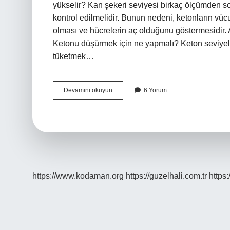
yükselir? Kan şekeri seviyesi birkaç ölçümden s
kontrol edilmelidir. Bunun nedeni, ketonların vücut
olması ve hücrelerin aç olduğunu göstermesidir. 
Ketonu düşürmek için ne yapmalı? Keton seviyeler
tüketmek…
Keton
Devamını okuyun
6 Yorum
Neden
Yüksek
Çıkar
https://www.kodaman.org
https://guzelhali.com.tr
https: