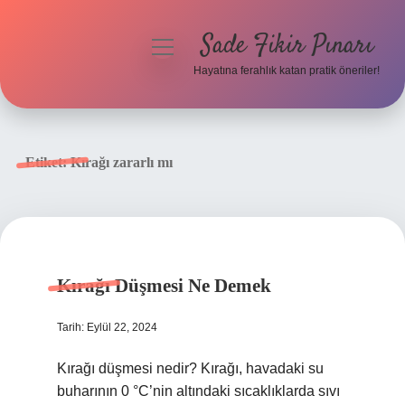
Sade Fikir Pınarı
menüyü
aç
Hayatına ferahlık katan pratik öneriler!
Anasayfa
Gizlilik Politikası
Etiket:
Kırağı zararlı mı
Yasal Uyarı
Hakkımızda
Kırağı Düşmesi Ne Demek
Tarih: Eylül 22, 2024
Kırağı düşmesi nedir? Kırağı, havadaki su
buharının 0 °C’nin altındaki sıcaklıklarda sıvı