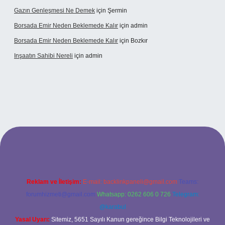
Gazın Genleşmesi Ne Demek
için
Şermin
Borsada Emir Neden Beklemede Kalır
için
admin
Borsada Emir Neden Beklemede Kalır
için
Bozkır
Inşaatın Sahibi Nereli
için
admin
ltonbetx.org/
Reklam ve İletişim:
E-mail:
backlinkpaneli@gmail.com
Teams:
forumhizmeti@gmail.com
Whatsapp: 0262 606 0 726
Telegram:
@karabul
Yasal Uyarı:
Sitemiz, 5651 Sayılı Kanun gereğince Bilgi Teknolojileri ve