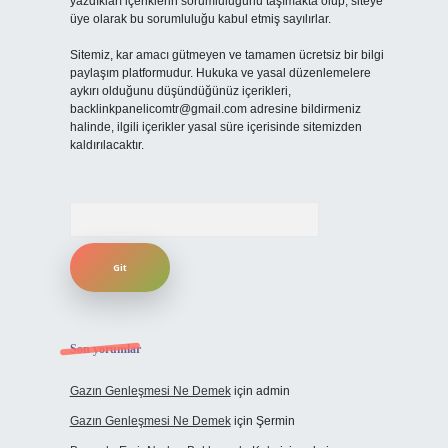
yazdıkları içeriklerin sorumluluğunu taşımakta olup, siteye
üye olarak bu sorumluluğu kabul etmiş sayılırlar.
Sitemiz, kar amacı gütmeyen ve tamamen ücretsiz bir bilgi
paylaşım platformudur. Hukuka ve yasal düzenlemelere
aykırı olduğunu düşündüğünüz içerikleri,
backlinkpanelicomtr@gmail.com
adresine bildirmeniz
halinde, ilgili içerikler yasal süre içerisinde sitemizden
kaldırılacaktır.
Arama
Son yorumlar
Gazın Genleşmesi Ne Demek
için
admin
Gazın Genleşmesi Ne Demek
için
Şermin