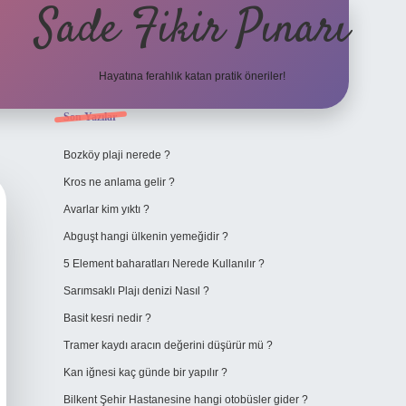
Sade Fikir Pınarı
Hayatına ferahlık katan pratik öneriler!
Sidebar
Son Yazılar
https://www.hiltonbetx
Bozköy plaji nerede ?
Kros ne anlama gelir ?
Avarlar kim yıktı ?
Abguşt hangi ülkenin yemeğidir ?
5 Element baharatları Nerede Kullanılır ?
Sarımsaklı Plajı denizi Nasıl ?
Basit kesri nedir ?
Tramer kaydı aracın değerini düşürür mü ?
Kan iğnesi kaç günde bir yapılır ?
Bilkent Şehir Hastanesine hangi otobüsler gider ?