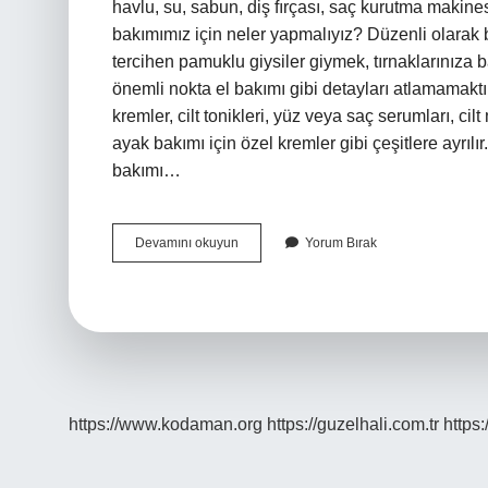
havlu, su, sabun, diş fırçası, saç kurutma makine
bakımımız için neler yapmalıyız? Düzenli olarak
tercihen pamuklu giysiler giymek, tırnaklarınız
önemli nokta el bakımı gibi detayları atlamamaktır
kremler, cilt tonikleri, yüz veya saç serumları, cilt
ayak bakımı için özel kremler gibi çeşitlere ayrılı
bakımı…
Kişisel
Devamını okuyun
Yorum Bırak
Bakım
Için
Kullandığımız
Kaynaklar
Nelerdir
https://www.kodaman.org
https://guzelhali.com.tr
https: