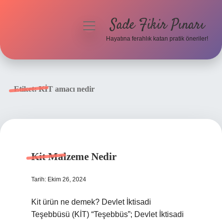
Sade Fikir Pınarı
menüyü
aç
Hayatına ferahlık katan pratik öneriler!
Anasayfa
Gizlilik Politikası
Etiket:
KİT amacı nedir
Yasal Uyarı
Hakkımızda
Kit Malzeme Nedir
Tarih: Ekim 26, 2024
Kit ürün ne demek? Devlet İktisadi
Teşebbüsü (KİT) “Teşebbüs”; Devlet İktisadi