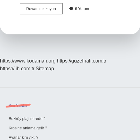
Kit
Devamını okuyun
6 Yorum
Malzeme
Nedir
https://www.kodaman.org
https://guzelhali.com.tr
https://lih.com.tr
Sitemap
Sidebar
Son Yazılar
Bozköy plaji nerede ?
Kros ne anlama gelir ?
Avarlar kim yıktı ?