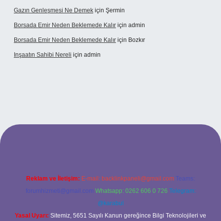
Gazın Genleşmesi Ne Demek
için
Şermin
Borsada Emir Neden Beklemede Kalır
için
admin
Borsada Emir Neden Beklemede Kalır
için
Bozkır
Inşaatın Sahibi Nereli
için
admin
ltonbetx.org/
Reklam ve İletişim:
E-mail:
backlinkpaneli@gmail.com
Teams:
forumhizmeti@gmail.com
Whatsapp: 0262 606 0 726
Telegram:
@karabul
Yasal Uyarı:
Sitemiz, 5651 Sayılı Kanun gereğince Bilgi Teknolojileri ve