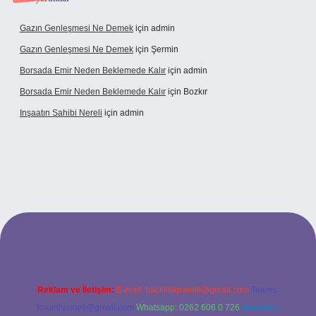
Gazın Genleşmesi Ne Demek
için
admin
Gazın Genleşmesi Ne Demek
için
Şermin
Borsada Emir Neden Beklemede Kalır
için
admin
Borsada Emir Neden Beklemede Kalır
için
Bozkır
Inşaatın Sahibi Nereli
için
admin
ltonbetx.org/
Reklam ve İletişim:
E-mail:
backlinkpaneli@gmail.com
Teams:
forumhizmeti@gmail.com
Whatsapp: 0262 606 0 726
Telegram: