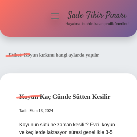
Sade Fikir Pınarı
menüyü
aç
Hayatına ferahlık katan pratik öneriler!
Anasayfa
Gizlilik Politikası
Etiket:
Koyun kırkımı hangi aylarda yapılır
Yasal Uyarı
Hakkımızda
Koyun Kaç Günde Sütten Kesilir
Tarih: Ekim 13, 2024
Koyunun sütü ne zaman kesilir? Evcil koyun
ve keçilerde laktasyon süresi genellikle 3-5