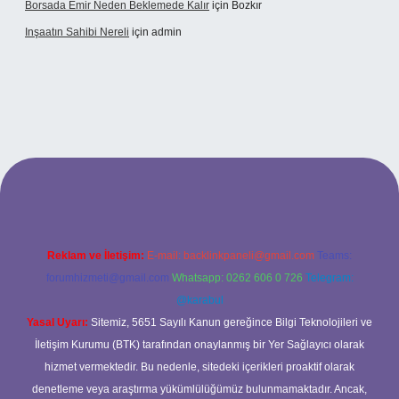
Borsada Emir Neden Beklemede Kalır
için
Bozkır
Inşaatın Sahibi Nereli
için
admin
ltonbetx.org/
Reklam ve İletişim:
E-mail:
backlinkpaneli@gmail.com
Teams:
forumhizmeti@gmail.com
Whatsapp: 0262 606 0 726
Telegram:
@karabul
Yasal Uyarı:
Sitemiz, 5651 Sayılı Kanun gereğince Bilgi Teknolojileri ve
İletişim Kurumu (BTK) tarafından onaylanmış bir Yer Sağlayıcı olarak
hizmet vermektedir. Bu nedenle, sitedeki içerikleri proaktif olarak
denetleme veya araştırma yükümlülüğümüz bulunmamaktadır. Ancak,