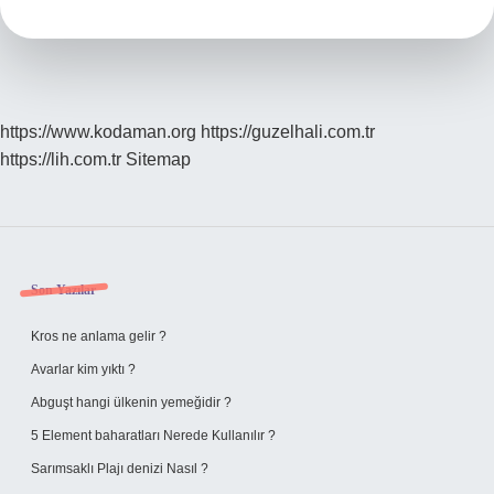
Sütten
Kesilir
https://www.kodaman.org
https://guzelhali.com.tr
https://lih.com.tr
Sitemap
Sidebar
Son Yazılar
Kros ne anlama gelir ?
Avarlar kim yıktı ?
Abguşt hangi ülkenin yemeğidir ?
5 Element baharatları Nerede Kullanılır ?
Sarımsaklı Plajı denizi Nasıl ?