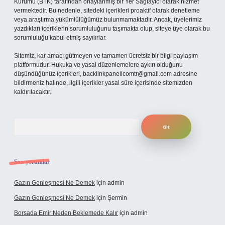
Kurumu (BTK) tarafından onaylanmış bir Yer Sağlayıcı olarak hizmet
vermektedir. Bu nedenle, sitedeki içerikleri proaktif olarak denetleme
veya araştırma yükümlülüğümüz bulunmamaktadır. Ancak, üyelerimiz
yazdıkları içeriklerin sorumluluğunu taşımakta olup, siteye üye olarak bu
sorumluluğu kabul etmiş sayılırlar.
Sitemiz, kar amacı gütmeyen ve tamamen ücretsiz bir bilgi paylaşım
platformudur. Hukuka ve yasal düzenlemelere aykırı olduğunu
düşündüğünüz içerikleri,
backlinkpanelicomtr@gmail.com
adresine
bildirmeniz halinde, ilgili içerikler yasal süre içerisinde sitemizden
kaldırılacaktır.
Arama
Son yorumlar
Gazın Genleşmesi Ne Demek
için
admin
Gazın Genleşmesi Ne Demek
için
Şermin
Borsada Emir Neden Beklemede Kalır
için
admin