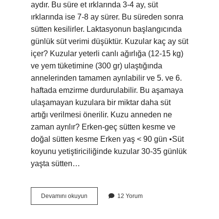
aydır. Bu süre et ırklarında 3-4 ay, süt
ırklarında ise 7-8 ay sürer. Bu süreden sonra
sütten kesilirler. Laktasyonun başlangıcında
günlük süt verimi düşüktür. Kuzular kaç ay süt
içer? Kuzular yeterli canlı ağırlığa (12-15 kg)
ve yem tüketimine (300 gr) ulaştığında
annelerinden tamamen ayrılabilir ve 5. ve 6.
haftada emzirme durdurulabilir. Bu aşamaya
ulaşamayan kuzulara bir miktar daha süt
artığı verilmesi önerilir. Kuzu anneden ne
zaman ayrılır? Erken-geç sütten kesme ve
doğal sütten kesme Erken yaş < 90 gün •Süt
koyunu yetiştiriciliğinde kuzular 30-35 günlük
yaşta sütten…
Koyun
Devamını okuyun
12 Yorum
Kaç
Günde