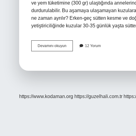
ve yem tüketimine (300 gr) ulaştığında annelerin
durdurulabilir. Bu aşamaya ulaşamayan kuzulara b
ne zaman ayrılır? Erken-geç sütten kesme ve do
yetiştiriciliğinde kuzular 30-35 günlük yaşta süt
Koyun
Devamını okuyun
12 Yorum
Kaç
Günde
Sütten
Kesilir
https://www.kodaman.org
https://guzelhali.com.tr
https: