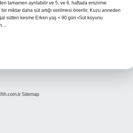
den tamamen ayrılabilir ve 5. ve 6. haftada emzirme
ir miktar daha süt artığı verilmesi önerilir. Kuzu anneden
ğal sütten kesme Erken yaş < 90 gün •Süt koyunu
ten…
//lih.com.tr
Sitemap