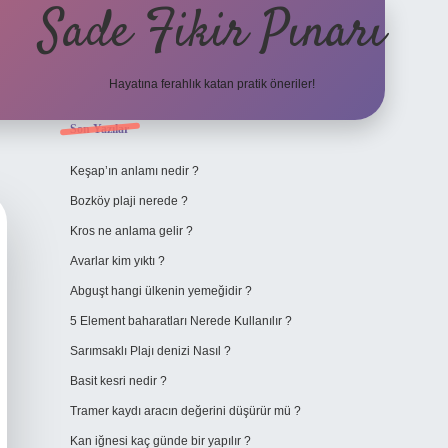
Sade Fikir Pınarı
Hayatına ferahlık katan pratik öneriler!
Sidebar
Son Yazılar
https://www
Keşap’ın anlamı nedir ?
Bozköy plaji nerede ?
Kros ne anlama gelir ?
Avarlar kim yıktı ?
Abguşt hangi ülkenin yemeğidir ?
5 Element baharatları Nerede Kullanılır ?
Sarımsaklı Plajı denizi Nasıl ?
Basit kesri nedir ?
Tramer kaydı aracın değerini düşürür mü ?
Kan iğnesi kaç günde bir yapılır ?