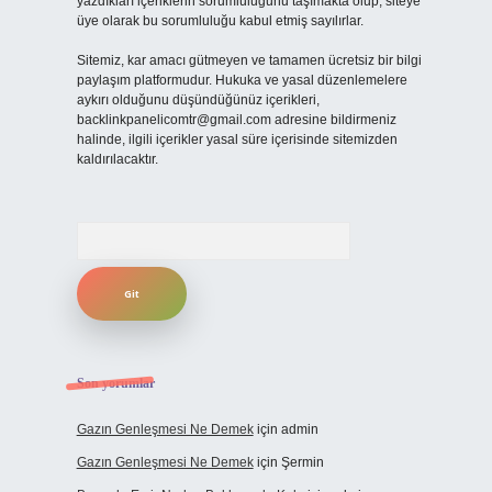
yazdıkları içeriklerin sorumluluğunu taşımakta olup, siteye
üye olarak bu sorumluluğu kabul etmiş sayılırlar.
Sitemiz, kar amacı gütmeyen ve tamamen ücretsiz bir bilgi
paylaşım platformudur. Hukuka ve yasal düzenlemelere
aykırı olduğunu düşündüğünüz içerikleri,
backlinkpanelicomtr@gmail.com
adresine bildirmeniz
halinde, ilgili içerikler yasal süre içerisinde sitemizden
kaldırılacaktır.
Arama
Son yorumlar
Gazın Genleşmesi Ne Demek
için
admin
Gazın Genleşmesi Ne Demek
için
Şermin