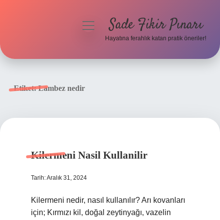
Sade Fikir Pınarı
menüyü
aç
Hayatına ferahlık katan pratik öneriler!
Anasayfa
Gizlilik Politikası
Etiket:
Lambez nedir
Yasal Uyarı
Hakkımızda
Kilermeni Nasil Kullanilir
Tarih: Aralık 31, 2024
Kilermeni nedir, nasıl kullanılır? Arı kovanları
için; Kırmızı kil, doğal zeytinyağı, vazelin