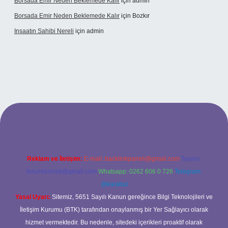
Borsada Emir Neden Beklemede Kalır
için
admin
Borsada Emir Neden Beklemede Kalır
için
Bozkır
Inşaatın Sahibi Nereli
için
admin
ltonbetx.org/
Reklam ve İletişim:
E-mail:
backlinkpaneli@gmail.com
Teams:
forumhizmeti@gmail.com
Whatsapp: 0262 606 0 726
Telegram:
@karabul
Yasal Uyarı:
Sitemiz, 5651 Sayılı Kanun gereğince Bilgi Teknolojileri ve
İletişim Kurumu (BTK) tarafından onaylanmış bir Yer Sağlayıcı olarak
hizmet vermektedir. Bu nedenle, sitedeki içerikleri proaktif olarak