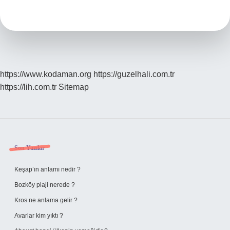
Kullanilir
https://www.kodaman.org
https://guzelhali.com.tr
https://lih.com.tr
Sitemap
Sidebar
Son Yazılar
Keşap’ın anlamı nedir ?
Bozköy plaji nerede ?
Kros ne anlama gelir ?
Avarlar kim yıktı ?