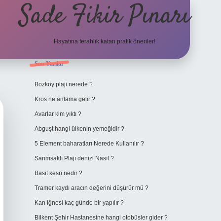
Sade Fikir Pınarı
Hayatına ferahlık katan pratik öneriler!
Sidebar
Son Yazılar
https://www.hilton
Bozköy plaji nerede ?
Kros ne anlama gelir ?
Avarlar kim yıktı ?
Abguşt hangi ülkenin yemeğidir ?
5 Element baharatları Nerede Kullanılır ?
Sarımsaklı Plajı denizi Nasıl ?
Basit kesri nedir ?
Tramer kaydı aracın değerini düşürür mü ?
Kan iğnesi kaç günde bir yapılır ?
Bilkent Şehir Hastanesine hangi otobüsler gider ?