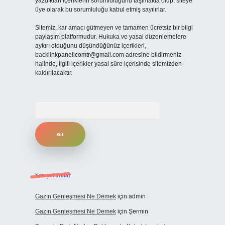
yazdıkları içeriklerin sorumluluğunu taşımakta olup, siteye
üye olarak bu sorumluluğu kabul etmiş sayılırlar.
Sitemiz, kar amacı gütmeyen ve tamamen ücretsiz bir bilgi
paylaşım platformudur. Hukuka ve yasal düzenlemelere
aykırı olduğunu düşündüğünüz içerikleri,
backlinkpanelicomtr@gmail.com
adresine bildirmeniz
halinde, ilgili içerikler yasal süre içerisinde sitemizden
kaldırılacaktır.
Arama
Son yorumlar
Gazın Genleşmesi Ne Demek
için
admin
Gazın Genleşmesi Ne Demek
için
Şermin