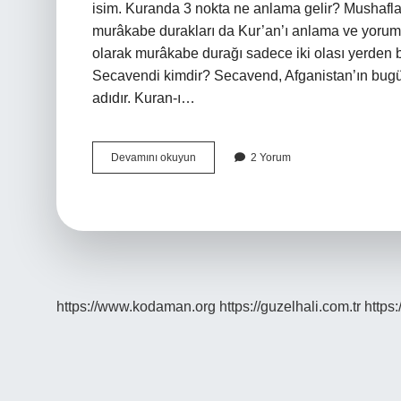
isim. Kuranda 3 nokta ne anlama gelir? Mushaflard
murâkabe durakları da Kur’an’ı anlama ve yoruml
olarak murâkabe durağı sadece iki olası yerden b
Secavendi kimdir? Secavend, Afganistan’ın bugünk
adıdır. Kuran-ı…
Secavent
Devamını okuyun
2 Yorum
Nedir
https://www.kodaman.org
https://guzelhali.com.tr
https: