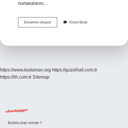
numaralarını…
Loca
Devamını okuyun
Yorum Bırak
Uygulaması
Nedir
https://www.kodaman.org
https://guzelhali.com.tr
https://lih.com.tr
Sitemap
Sidebar
Son Yazılar
Bozköy plaji nerede ?