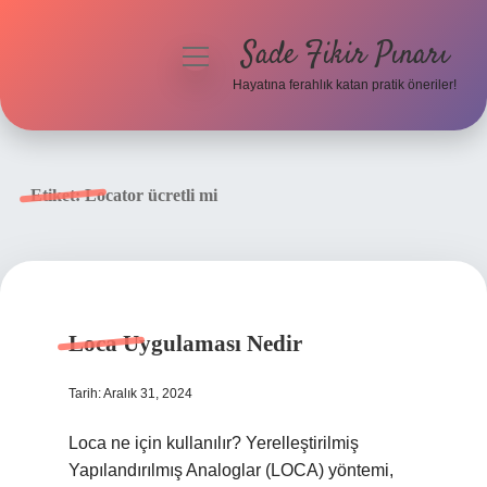
Sade Fikir Pınarı
menüyü
aç
Hayatına ferahlık katan pratik öneriler!
Anasayfa
Gizlilik Politikası
Etiket:
Locator ücretli mi
Yasal Uyarı
Hakkımızda
Loca Uygulaması Nedir
Tarih: Aralık 31, 2024
Loca ne için kullanılır? Yerelleştirilmiş
Yapılandırılmış Analoglar (LOCA) yöntemi,