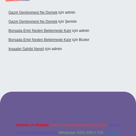
Gazın Genleşmesi Ne Demek
için
admin
Gazın Genleşmesi Ne Demek
için
Şermin
Borsada Emir Neden Beklemede Kalır
için
admin
Borsada Emir Neden Beklemede Kalır
için
Bozkır
Inşaatın Sahibi Nereli
için
admin
ltonbetx.org/
Reklam ve İletişim:
E-mail:
backlinkpaneli@gmail.com
Teams:
forumhizmeti@gmail.com
Whatsapp: 0262 606 0 726
Telegram: