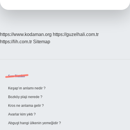
Gün
Dünyada
Kaç
Gündür
https://www.kodaman.org
https://guzelhali.com.tr
https://lih.com.tr
Sitemap
Sidebar
Son Yazılar
Keşap’ın anlamı nedir ?
Bozköy plaji nerede ?
Kros ne anlama gelir ?
Avarlar kim yıktı ?
Abguşt hangi ülkenin yemeğidir ?