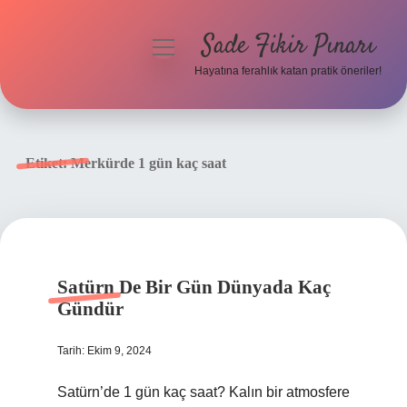
Sade Fikir Pınarı
menüyü
aç
Hayatına ferahlık katan pratik öneriler!
Anasayfa
Gizlilik Politikası
Etiket:
Merkürde 1 gün kaç saat
Yasal Uyarı
Hakkımızda
Satürn De Bir Gün Dünyada Kaç
Gündür
Tarih: Ekim 9, 2024
Satürn’de 1 gün kaç saat? Kalın bir atmosfere