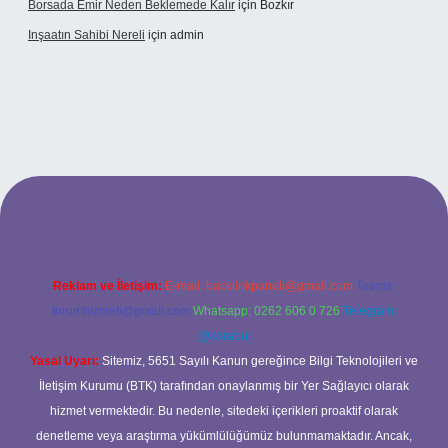
Borsada Emir Neden Beklemede Kalır
için
Bozkır
Inşaatın Sahibi Nereli
için
admin
ltonbetx.org/
Reklam ve İletişim:
E-mail:
backlinkpaneli@gmail.com
Teams:
forumhizmeti@gmail.com
Whatsapp: 0262 606 0 726
Telegram:
@karabul
Yasal Uyarı:
Sitemiz, 5651 Sayılı Kanun gereğince Bilgi Teknolojileri ve
İletişim Kurumu (BTK) tarafından onaylanmış bir Yer Sağlayıcı olarak
hizmet vermektedir. Bu nedenle, sitedeki içerikleri proaktif olarak
denetleme veya araştırma yükümlülüğümüz bulunmamaktadır. Ancak,