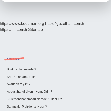
https://www.kodaman.org
https://guzelhali.com.tr
https://lih.com.tr
Sitemap
Sidebar
Son Yazılar
Bozköy plaji nerede ?
Kros ne anlama gelir ?
Avarlar kim yıktı ?
Abguşt hangi ülkenin yemeğidir ?
5 Element baharatları Nerede Kullanılır ?
Sarımsaklı Plajı denizi Nasıl ?