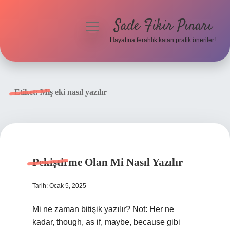
Sade Fikir Pınarı
menüyü
aç
Hayatına ferahlık katan pratik öneriler!
Anasayfa
Gizlilik Politikası
Etiket:
Miş eki nasıl yazılır
Yasal Uyarı
Hakkımızda
Pekiştirme Olan Mi Nasıl Yazılır
Tarih: Ocak 5, 2025
Mi ne zaman bitişik yazılır? Not: Her ne
kadar, though, as if, maybe, because gibi