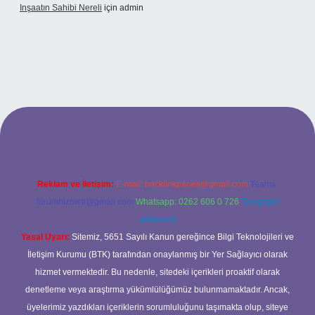
Inşaatın Sahibi Nereli
için
admin
ltonbetx.org/
Reklam ve İletişim:
E-mail:
backlinkpaneli@gmail.com
Teams:
forumhizmeti@gmail.com
Whatsapp: 0262 606 0 726
Telegram:
@karabul
Yasal Uyarı:
Sitemiz, 5651 Sayılı Kanun gereğince Bilgi Teknolojileri ve
İletişim Kurumu (BTK) tarafından onaylanmış bir Yer Sağlayıcı olarak
hizmet vermektedir. Bu nedenle, sitedeki içerikleri proaktif olarak
denetleme veya araştırma yükümlülüğümüz bulunmamaktadır. Ancak,
üyelerimiz yazdıkları içeriklerin sorumluluğunu taşımakta olup, siteye