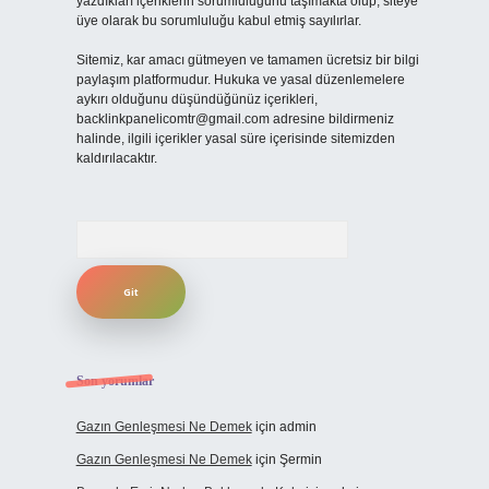
yazdıkları içeriklerin sorumluluğunu taşımakta olup, siteye
üye olarak bu sorumluluğu kabul etmiş sayılırlar.
Sitemiz, kar amacı gütmeyen ve tamamen ücretsiz bir bilgi
paylaşım platformudur. Hukuka ve yasal düzenlemelere
aykırı olduğunu düşündüğünüz içerikleri,
backlinkpanelicomtr@gmail.com
adresine bildirmeniz
halinde, ilgili içerikler yasal süre içerisinde sitemizden
kaldırılacaktır.
Arama
Son yorumlar
Gazın Genleşmesi Ne Demek
için
admin
Gazın Genleşmesi Ne Demek
için
Şermin