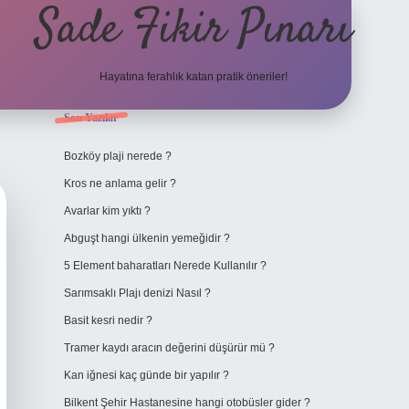
Sade Fikir Pınarı
Hayatına ferahlık katan pratik öneriler!
Sidebar
Son Yazılar
https://www.hiltonbetx
Bozköy plaji nerede ?
Kros ne anlama gelir ?
Avarlar kim yıktı ?
Abguşt hangi ülkenin yemeğidir ?
5 Element baharatları Nerede Kullanılır ?
Sarımsaklı Plajı denizi Nasıl ?
Basit kesri nedir ?
Tramer kaydı aracın değerini düşürür mü ?
Kan iğnesi kaç günde bir yapılır ?
Bilkent Şehir Hastanesine hangi otobüsler gider ?