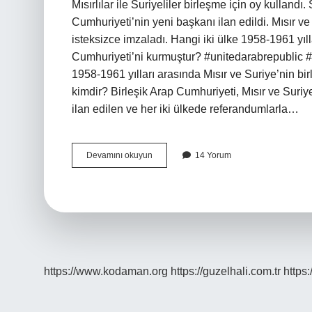
Mısırlılar ile Suriyeliler birleşme için oy kulland
Cumhuriyeti’nin yeni başkanı ilan edildi. Mısır ve
isteksizce imzaladı. Hangi iki ülke 1958-1961 yıll
Cumhuriyeti’ni kurmuştur? #unitedarabrepublic 
1958-1961 yılları arasında Mısır ve Suriye’nin bi
kimdir? Birleşik Arap Cumhuriyeti, Mısır ve Suriy
ilan edilen ve her iki ülkede referandumlarla…
Mısırın
Devamını okuyun
14 Yorum
Suriye
Ile
Birleşme
Kararı
Almasının
Nedeni
Nedir
https://www.kodaman.org
https://guzelhali.com.tr
https: