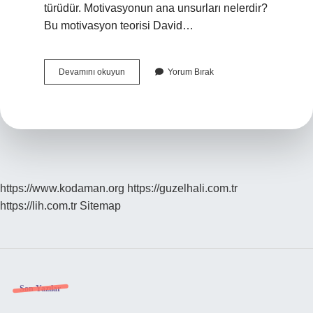
türüdür. Motivasyonun ana unsurları nelerdir?
Bu motivasyon teorisi David…
En
Devamını okuyun
Yorum Bırak
Temel
Motivasyon
Nedir
https://www.kodaman.org
https://guzelhali.com.tr
https://lih.com.tr
Sitemap
Sidebar
Son Yazılar