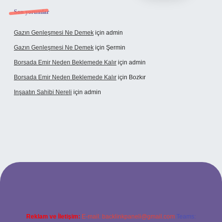
Son yorumlar
Gazın Genleşmesi Ne Demek
için
admin
Gazın Genleşmesi Ne Demek
için
Şermin
Borsada Emir Neden Beklemede Kalır
için
admin
Borsada Emir Neden Beklemede Kalır
için
Bozkır
Inşaatın Sahibi Nereli
için
admin
ltonbetx.org/
Reklam ve İletişim:
E-mail:
backlinkpaneli@gmail.com
Teams: