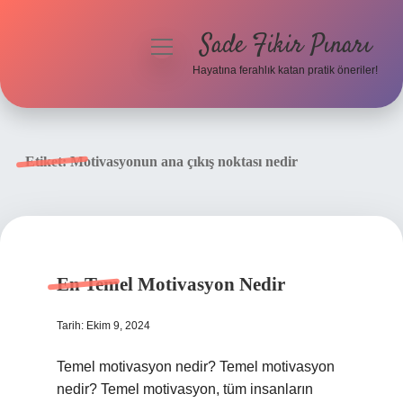
Sade Fikir Pınarı
menüyü
aç
Hayatına ferahlık katan pratik öneriler!
Anasayfa
Gizlilik Politikası
Etiket:
Motivasyonun ana çıkış noktası nedir
Yasal Uyarı
Hakkımızda
En Temel Motivasyon Nedir
Tarih: Ekim 9, 2024
Temel motivasyon nedir? Temel motivasyon
nedir? Temel motivasyon, tüm insanların