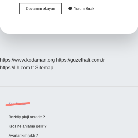
Sosyal
Devamını okuyun
Yorum Bırak
Münzevi
Ne
Demek
https://www.kodaman.org
https://guzelhali.com.tr
https://lih.com.tr
Sitemap
Sidebar
Son Yazılar
Bozköy plaji nerede ?
Kros ne anlama gelir ?
Avarlar kim yıktı ?