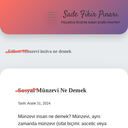
Sade Fikir Pınarı
menüyü
aç
Hayatına ferahlık katan pratik öneriler!
Anasayfa
Gizlilik Politikası
Etiket:
Münzevi inziva ne demek
Yasal Uyarı
Hakkımızda
Sosyal Münzevi Ne Demek
Tarih: Aralık 31, 2024
Münzevi insan ne demek? Münzevi, aynı
zamanda münzevi (sıfat biçimi: ascetic veya