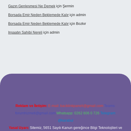
Gazın Genleşmesi Ne Demek
için
Şermin
Borsada Emir Neden Beklemede Kalır
için
admin
Borsada Emir Neden Beklemede Kalır
için
Bozkır
Inşaatın Sahibi Nereli
için
admin
ltonbetx.org/
Reklam ve İletişim:
E-mail:
backlinkpaneli@gmail.com
Teams:
forumhizmeti@gmail.com
Whatsapp: 0262 606 0 726
Telegram:
@karabul
Yasal Uyarı:
Sitemiz, 5651 Sayılı Kanun gereğince Bilgi Teknolojileri ve