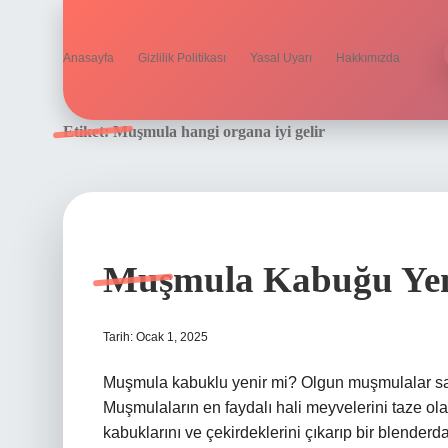
Anasayfa
Gizlilik Politikası
Yasal Uyarı
Hakkımızda
Etiket:
Muşmula hangi organa iyi gelir
Muşmula Kabuğu Yen
Tarih: Ocak 1, 2025
Muşmula kabuklu yenir mi? Olgun muşmulalar sadec
Muşmulaların en faydalı hali meyvelerini taze ol
kabuklarını ve çekirdeklerini çıkarıp bir blenderda