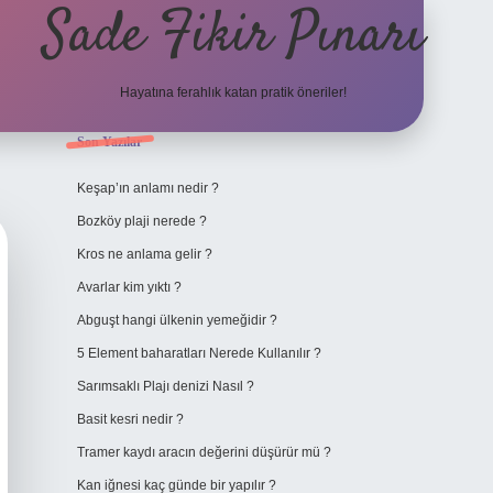
Sade Fikir Pınarı
Hayatına ferahlık katan pratik öneriler!
Sidebar
Son Yazılar
https://www.hiltonbetx
Keşap’ın anlamı nedir ?
Bozköy plaji nerede ?
Kros ne anlama gelir ?
Avarlar kim yıktı ?
Abguşt hangi ülkenin yemeğidir ?
5 Element baharatları Nerede Kullanılır ?
Sarımsaklı Plajı denizi Nasıl ?
Basit kesri nedir ?
Tramer kaydı aracın değerini düşürür mü ?
Kan iğnesi kaç günde bir yapılır ?