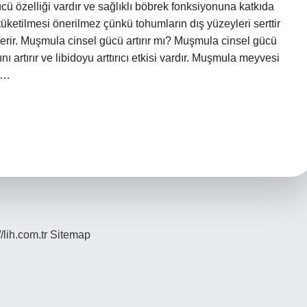
ü özelliği vardır ve sağlıklı böbrek fonksiyonuna katkıda
etilmesi önerilmez çünkü tohumların dış yüzeyleri serttir
erir. Muşmula cinsel gücü artırır mı? Muşmula cinsel gücü
ı artırır ve libidoyu arttırıcı etkisi vardır. Muşmula meyvesi
ir…
//lih.com.tr
Sitemap