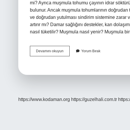
mi? Ayrıca muşmula tohumu çayının idrar söktürüc
bulunur. Ancak muşmula tohumlarının doğrudan tük
ve doğrudan yutulması sindirim sistemine zarar v
artırır mı? Damar sağlığını destekler, kan dolaşımın
nasıl tüketilir? Muşmula nasıl yenir? Muşmula b
Muşmula
Devamını okuyun
Yorum Bırak
Kabuğu
Yenir
Mı
https://www.kodaman.org
https://guzelhali.com.tr
https: