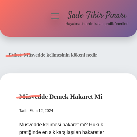
Sade Fikir Pınarı
menüyü
aç
Hayatına ferahlık katan pratik öneriler!
Anasayfa
Gizlilik Politikası
Etiket:
Müsvedde kelimesinin kökeni nedir
Yasal Uyarı
Hakkımızda
Müsvedde Demek Hakaret Mi
Tarih: Ekim 12, 2024
Müsvedde kelimesi hakaret mi? Hukuk
pratiğinde en sık karşılaşılan hakaretler