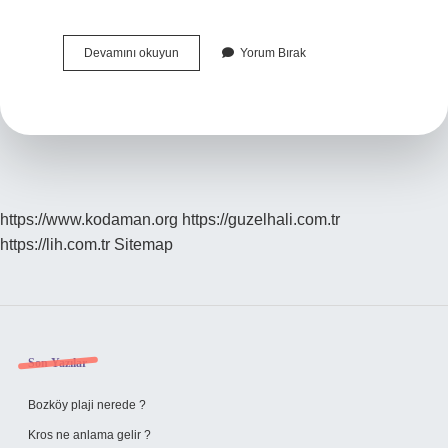
Müsvedde
Devamını okuyun
Yorum Bırak
Demek
Hakaret
Mi
https://www.kodaman.org
https://guzelhali.com.tr
https://lih.com.tr
Sitemap
Sidebar
Son Yazılar
Bozköy plaji nerede ?
Kros ne anlama gelir ?