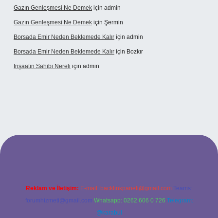
Gazın Genleşmesi Ne Demek
için
admin
Gazın Genleşmesi Ne Demek
için
Şermin
Borsada Emir Neden Beklemede Kalır
için
admin
Borsada Emir Neden Beklemede Kalır
için
Bozkır
Inşaatın Sahibi Nereli
için
admin
ltonbetx.org/
Reklam ve İletişim:
E-mail:
backlinkpaneli@gmail.com
Teams:
forumhizmeti@gmail.com
Whatsapp: 0262 606 0 726
Telegram:
@karabul