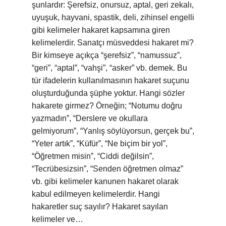
şunlardır: Şerefsiz, onursuz, aptal, geri zekalı,
uyuşuk, hayvani, spastik, deli, zihinsel engelli
gibi kelimeler hakaret kapsamına giren
kelimelerdir. Sanatçı müsveddesi hakaret mi?
Bir kimseye açıkça “şerefsiz”, “namussuz”,
“geri”, “aptal”, “vahşi”, “asker” vb. demek. Bu
tür ifadelerin kullanılmasının hakaret suçunu
oluşturduğunda şüphe yoktur. Hangi sözler
hakarete girmez? Örneğin; “Notumu doğru
yazmadın”, “Derslere ve okullara
gelmiyorum”, “Yanlış söylüyorsun, gerçek bu”,
“Yeter artık”, “Küfür”, “Ne biçim bir yol”,
“Öğretmen misin”, “Ciddi değilsin”,
“Tecrübesizsin”, “Senden öğretmen olmaz”
vb. gibi kelimeler kanunen hakaret olarak
kabul edilmeyen kelimelerdir. Hangi
hakaretler suç sayılır? Hakaret sayılan
kelimeler ve…