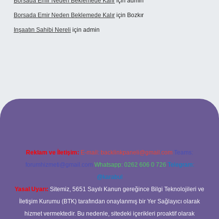
Borsada Emir Neden Beklemede Kalır
için
admin
Borsada Emir Neden Beklemede Kalır
için
Bozkır
Inşaatın Sahibi Nereli
için
admin
ltonbetx.org/
Reklam ve İletişim:
E-mail:
backlinkpaneli@gmail.com
Teams:
forumhizmeti@gmail.com
Whatsapp: 0262 606 0 726
Telegram:
@karabul
Yasal Uyarı:
Sitemiz, 5651 Sayılı Kanun gereğince Bilgi Teknolojileri ve
İletişim Kurumu (BTK) tarafından onaylanmış bir Yer Sağlayıcı olarak
hizmet vermektedir. Bu nedenle, sitedeki içerikleri proaktif olarak