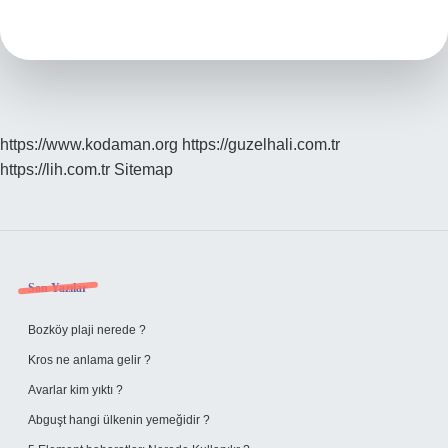
Suyu
Nasıl
Yapılır
https://www.kodaman.org
https://guzelhali.com.tr
https://lih.com.tr
Sitemap
Sidebar
Son Yazılar
Bozköy plaji nerede ?
Kros ne anlama gelir ?
Avarlar kim yıktı ?
Abguşt hangi ülkenin yemeğidir ?