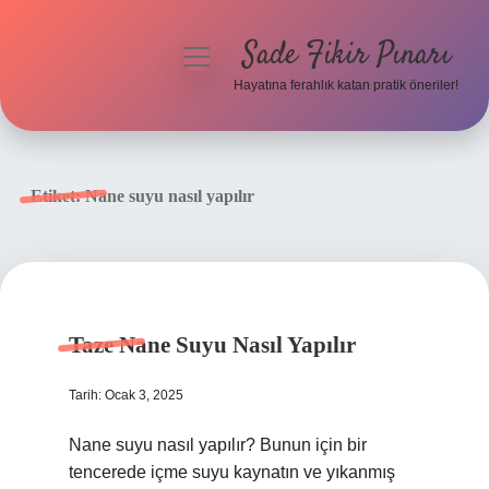
Sade Fikir Pınarı
menüyü
aç
Hayatına ferahlık katan pratik öneriler!
Anasayfa
Gizlilik Politikası
Etiket:
Nane suyu nasıl yapılır
Yasal Uyarı
Hakkımızda
Taze Nane Suyu Nasıl Yapılır
Tarih: Ocak 3, 2025
Nane suyu nasıl yapılır? Bunun için bir
tencerede içme suyu kaynatın ve yıkanmış