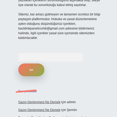
yazdıkları içeriklerin sorumluluğunu taşımakta olup, siteye
üye olarak bu sorumluluğu kabul etmiş sayılırlar.
Sitemiz, kar amacı gütmeyen ve tamamen ücretsiz bir bilgi
paylaşım platformudur. Hukuka ve yasal düzenlemelere
aykırı olduğunu düşündüğünüz içerikleri,
backlinkpanelicomtr@gmail.com
adresine bildirmeniz
halinde, ilgili içerikler yasal süre içerisinde sitemizden
kaldırılacaktır.
Arama
Son yorumlar
Gazın Genleşmesi Ne Demek
için
admin
Gazın Genleşmesi Ne Demek
için
Şermin