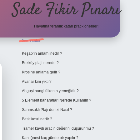
Sade Fikir Pınarı
Hayatına ferahlık katan pratik öneriler!
Sidebar
Son Yazılar
https://www.hiltonbetx
Keşap’ın anlamı nedir ?
Bozköy plaji nerede ?
Kros ne anlama gelir ?
Avarlar kim yıktı ?
Abguşt hangi ülkenin yemeğidir ?
5 Element baharatları Nerede Kullanılır ?
Sarımsaklı Plajı denizi Nasıl ?
Basit kesri nedir ?
Tramer kaydı aracın değerini düşürür mü ?
Kan iğnesi kaç günde bir yapılır ?