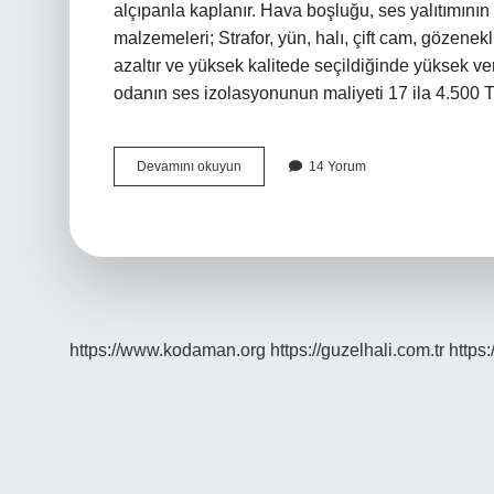
alçıpanla kaplanır. Hava boşluğu, ses yalıtımının a
malzemeleri; Strafor, yün, halı, çift cam, gözenek
azaltır ve yüksek kalitede seçildiğinde yüksek ver
odanın ses izolasyonunun maliyeti 17 ila 4.500 
Odaya
Devamını okuyun
14 Yorum
Ses
Gelmemesi
Için
Ne
Yapmalı
https://www.kodaman.org
https://guzelhali.com.tr
https: