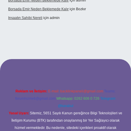
Borsada Emir Neden Beklemede Kalır
için
admin
Borsada Emir Neden Beklemede Kalır
için
Bozkır
Inşaatın Sahibi Nereli
için
admin
ltonbetx.org/
Reklam ve İletişim:
E-mail:
backlinkpaneli@gmail.com
Teams:
forumhizmeti@gmail.com
Whatsapp: 0262 606 0 726
Telegram:
@karabul
Yasal Uyarı:
Sitemiz, 5651 Sayılı Kanun gereğince Bilgi Teknolojileri ve
İletişim Kurumu (BTK) tarafından onaylanmış bir Yer Sağlayıcı olarak
hizmet vermektedir. Bu nedenle, sitedeki içerikleri proaktif olarak