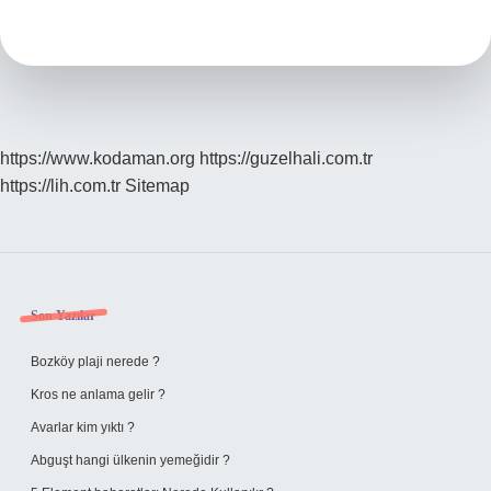
Iyi
Mi
https://www.kodaman.org
https://guzelhali.com.tr
https://lih.com.tr
Sitemap
Sidebar
Son Yazılar
Bozköy plaji nerede ?
Kros ne anlama gelir ?
Avarlar kim yıktı ?
Abguşt hangi ülkenin yemeğidir ?