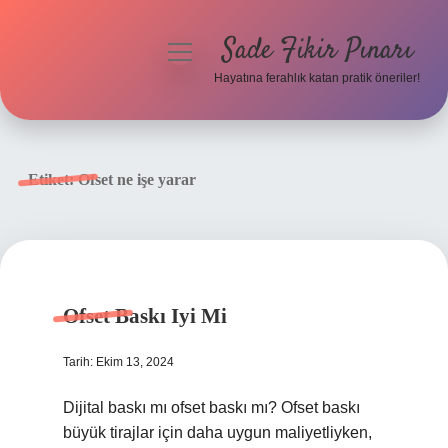
Sade Fikir Pınarı
menüyü
aç
Hayatına ferahlık katan pratik öneriler!
Anasayfa
Gizlilik Politikası
Etiket:
Ofset ne işe yarar
Yasal Uyarı
Hakkımızda
Ofset Baskı Iyi Mi
Tarih: Ekim 13, 2024
Dijital baskı mı ofset baskı mı? Ofset baskı
büyük tirajlar için daha uygun maliyetliyken,