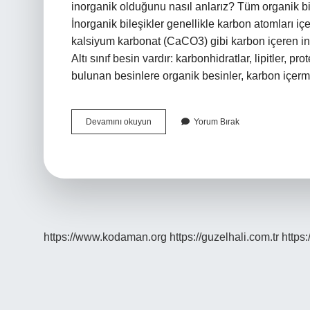
inorganik olduğunu nasıl anlarız? Tüm organik bil
İnorganik bileşikler genellikle karbon atomları 
kalsiyum karbonat (CaCO3) gibi karbon içeren ino
Altı sınıf besin vardır: karbonhidratlar, lipitler, p
bulunan besinlere organik besinler, karbon içerme
Protein
Devamını okuyun
Yorum Bırak
Inorganik
Mi
https://www.kodaman.org
https://guzelhali.com.tr
https: