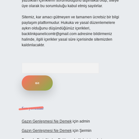
yazdıkları içeriklerin sorumluluğunu taşımakta olup, siteye
üye olarak bu sorumluluğu kabul etmiş sayılırlar.
Sitemiz, kar amacı gütmeyen ve tamamen ücretsiz bir bilgi
paylaşım platformudur. Hukuka ve yasal düzenlemelere
aykırı olduğunu düşündüğünüz içerikleri,
backlinkpanelicomtr@gmail.com
adresine bildirmeniz
halinde, ilgili içerikler yasal süre içerisinde sitemizden
kaldırılacaktır.
Arama
Son yorumlar
Gazın Genleşmesi Ne Demek
için
admin
Gazın Genleşmesi Ne Demek
için
Şermin