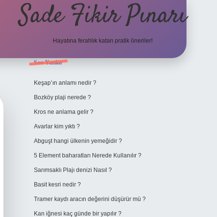
Sade Fikir Pınarı
Hayatına ferahlık katan pratik öneriler!
Sidebar
Son Yazılar
https://www.hiltonbetx
Keşap’ın anlamı nedir ?
Bozköy plaji nerede ?
Kros ne anlama gelir ?
Avarlar kim yıktı ?
Abguşt hangi ülkenin yemeğidir ?
5 Element baharatları Nerede Kullanılır ?
Sarımsaklı Plajı denizi Nasıl ?
Basit kesri nedir ?
Tramer kaydı aracın değerini düşürür mü ?
Kan iğnesi kaç günde bir yapılır ?