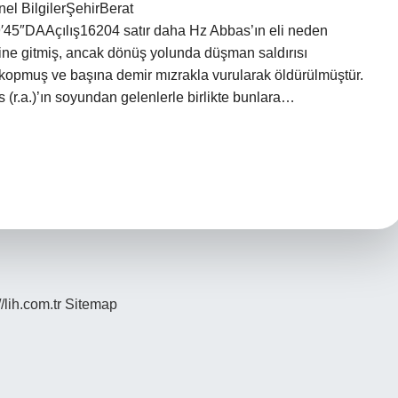
el BilgilerŞehirBerat
′45″DAAçılış16204 satır daha Hz Abbas’ın eli neden
rine gitmiş, ancak dönüş yolunda düşman saldırısı
rı kopmuş ve başına demir mızrakla vurularak öldürülmüştür.
(r.a.)’ın soyundan gelenlerle birlikte bunlara…
//lih.com.tr
Sitemap