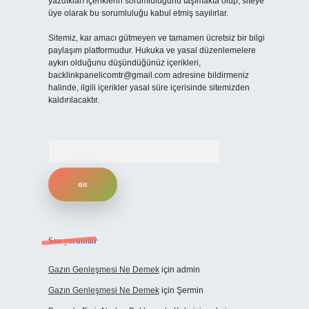
yazdıkları içeriklerin sorumluluğunu taşımakta olup, siteye
üye olarak bu sorumluluğu kabul etmiş sayılırlar.
Sitemiz, kar amacı gütmeyen ve tamamen ücretsiz bir bilgi
paylaşım platformudur. Hukuka ve yasal düzenlemelere
aykırı olduğunu düşündüğünüz içerikleri,
backlinkpanelicomtr@gmail.com
adresine bildirmeniz
halinde, ilgili içerikler yasal süre içerisinde sitemizden
kaldırılacaktır.
Arama
Son yorumlar
Gazın Genleşmesi Ne Demek
için
admin
Gazın Genleşmesi Ne Demek
için
Şermin