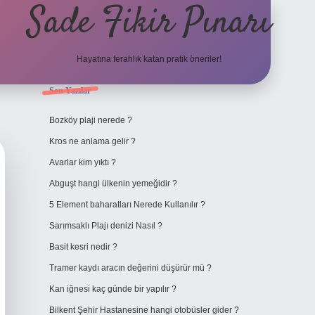
Sade Fikir Pınarı
Hayatına ferahlık katan pratik öneriler!
Sidebar
Son Yazılar
https://www.hiltonbetx.
Bozköy plaji nerede ?
Kros ne anlama gelir ?
Avarlar kim yıktı ?
Abguşt hangi ülkenin yemeğidir ?
5 Element baharatları Nerede Kullanılır ?
Sarımsaklı Plajı denizi Nasıl ?
Basit kesri nedir ?
Tramer kaydı aracın değerini düşürür mü ?
Kan iğnesi kaç günde bir yapılır ?
Bilkent Şehir Hastanesine hangi otobüsler gider ?