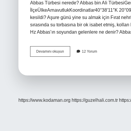
Abbas Türbesi nerede? Abbas bin Ali TürbesiGen
İlçeÜlkeArnavutlukKoordinatlar40°38′11″K 20°09
kesildi? Aşure günü yine su almak için Fırat neh
sırasında su torbasına bir ok isabet etmiş, kolla
Hz Abbas’ın soyundan gelenlere ne denir? Abbas 
Hz
Devamını okuyun
12 Yorum
Abbas
Kimin
Oğlu
https://www.kodaman.org
https://guzelhali.com.tr
https: