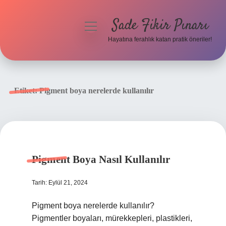
Sade Fikir Pınarı
menüyü
aç
Hayatına ferahlık katan pratik öneriler!
Anasayfa
Gizlilik Politikası
Etiket:
Pigment boya nerelerde kullanılır
Yasal Uyarı
Hakkımızda
Pigment Boya Nasıl Kullanılır
Tarih: Eylül 21, 2024
Pigment boya nerelerde kullanılır?
Pigmentler boyaları, mürekkepleri, plastikleri,