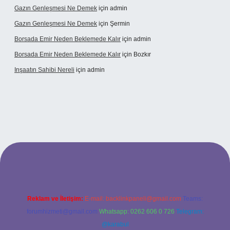
Gazın Genleşmesi Ne Demek
için
admin
Gazın Genleşmesi Ne Demek
için
Şermin
Borsada Emir Neden Beklemede Kalır
için
admin
Borsada Emir Neden Beklemede Kalır
için
Bozkır
Inşaatın Sahibi Nereli
için
admin
hiltonbetx.org/
Reklam ve İletişim:
E-mail:
backlinkpaneli@gmail.com
Teams:
forumhizmeti@gmail.com
Whatsapp: 0262 606 0 726
Telegram:
@karabul