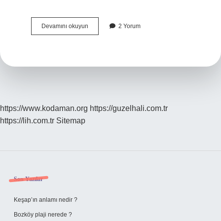
Pigment
Devamını okuyun
2 Yorum
Boya
Nasıl
Kullanılır
https://www.kodaman.org
https://guzelhali.com.tr
https://lih.com.tr
Sitemap
Sidebar
Son Yazılar
Keşap’ın anlamı nedir ?
Bozköy plaji nerede ?