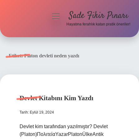
Sade Fikir Pınarı
menüyü
aç
Hayatına ferahlık katan pratik öneriler!
Anasayfa
Gizlilik Politikası
Etiket:
Platon devleti neden yazdı
Yasal Uyarı
Hakkımızda
Devlet Kitabını Kim Yazdı
Tarih: Eylül 19, 2024
Devlet kim tarafından yazılmıştır? Devlet
(Platon)ΠολιτείαYazarPlatonÜlkeAntik