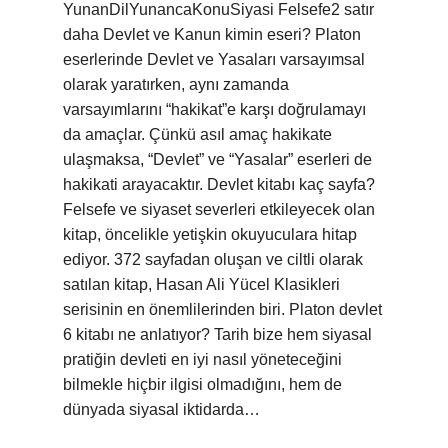
YunanDilYunancaKonuSiyasi Felsefe2 satır
daha Devlet ve Kanun kimin eseri? Platon
eserlerinde Devlet ve Yasaları varsayımsal
olarak yaratırken, aynı zamanda
varsayımlarını “hakikat”e karşı doğrulamayı
da amaçlar. Çünkü asıl amaç hakikate
ulaşmaksa, “Devlet” ve “Yasalar” eserleri de
hakikati arayacaktır. Devlet kitabı kaç sayfa?
Felsefe ve siyaset severleri etkileyecek olan
kitap, öncelikle yetişkin okuyuculara hitap
ediyor. 372 sayfadan oluşan ve ciltli olarak
satılan kitap, Hasan Ali Yücel Klasikleri
serisinin en önemlilerinden biri. Platon devlet
6 kitabı ne anlatıyor? Tarih bize hem siyasal
pratiğin devleti en iyi nasıl yöneteceğini
bilmekle hiçbir ilgisi olmadığını, hem de
dünyada siyasal iktidarda…