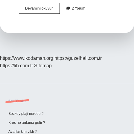
Devlet
Devamını okuyun
2 Yorum
Kitabını
Kim
Yazdı
https://www.kodaman.org
https://guzelhali.com.tr
https://lih.com.tr
Sitemap
Sidebar
Son Yazılar
Bozköy plaji nerede ?
Kros ne anlama gelir ?
Avarlar kim yıktı ?