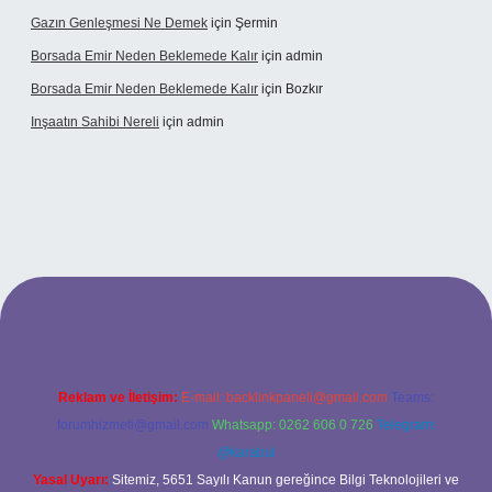
Gazın Genleşmesi Ne Demek
için
Şermin
Borsada Emir Neden Beklemede Kalır
için
admin
Borsada Emir Neden Beklemede Kalır
için
Bozkır
Inşaatın Sahibi Nereli
için
admin
ltonbetx.org/
Reklam ve İletişim:
E-mail:
backlinkpaneli@gmail.com
Teams:
forumhizmeti@gmail.com
Whatsapp: 0262 606 0 726
Telegram:
@karabul
Yasal Uyarı:
Sitemiz, 5651 Sayılı Kanun gereğince Bilgi Teknolojileri ve