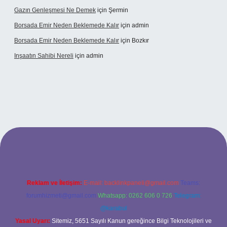
Gazın Genleşmesi Ne Demek
için
Şermin
Borsada Emir Neden Beklemede Kalır
için
admin
Borsada Emir Neden Beklemede Kalır
için
Bozkır
Inşaatın Sahibi Nereli
için
admin
ltonbetx.org/
Reklam ve İletişim:
E-mail:
backlinkpaneli@gmail.com
Teams:
forumhizmeti@gmail.com
Whatsapp: 0262 606 0 726
Telegram:
@karabul
Yasal Uyarı:
Sitemiz, 5651 Sayılı Kanun gereğince Bilgi Teknolojileri ve