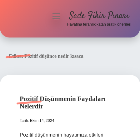
Sade Fikir Pınarı
menüyü
aç
Hayatına ferahlık katan pratik öneriler!
Anasayfa
Gizlilik Politikası
Etiket:
Pozitif düşünce nedir kısaca
Yasal Uyarı
Hakkımızda
Pozitif Düşünmenin Faydaları
Nelerdir
Tarih: Ekim 14, 2024
Pozitif düşünmenin hayatımıza etkileri