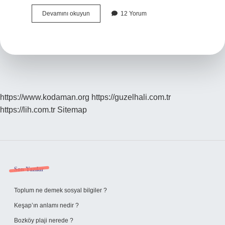
Pozitif
Devamını okuyun
12 Yorum
Düşünmenin
Faydaları
Nelerdir
https://www.kodaman.org
https://guzelhali.com.tr
https://lih.com.tr
Sitemap
Sidebar
Son Yazılar
Toplum ne demek sosyal bilgiler ?
Keşap’ın anlamı nedir ?
Bozköy plaji nerede ?