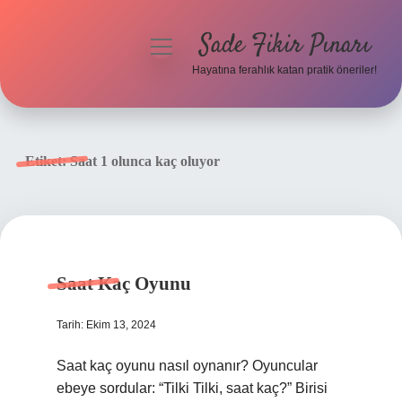
Sade Fikir Pınarı
menüyü
aç
Hayatına ferahlık katan pratik öneriler!
Anasayfa
Gizlilik Politikası
Etiket:
Saat 1 olunca kaç oluyor
Yasal Uyarı
Hakkımızda
Saat Kaç Oyunu
Tarih: Ekim 13, 2024
Saat kaç oyunu nasıl oynanır? Oyuncular
ebeye sordular: “Tilki Tilki, saat kaç?” Birisi