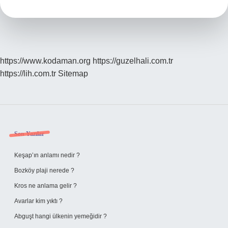
https://www.kodaman.org
https://guzelhali.com.tr
https://lih.com.tr
Sitemap
Sidebar
Son Yazılar
Keşap’ın anlamı nedir ?
Bozköy plaji nerede ?
Kros ne anlama gelir ?
Avarlar kim yıktı ?
Abguşt hangi ülkenin yemeğidir ?