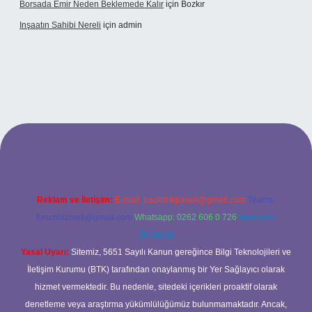
Borsada Emir Neden Beklemede Kalır
için
Bozkır
Inşaatın Sahibi Nereli
için
admin
iltonbetx.org/
Reklam ve İletişim:
E-mail:
backlinkpaneli@gmail.com
Teams:
forumhizmeti@gmail.com
Whatsapp: 0262 606 0 726
Telegram:
@karabul
Yasal Uyarı:
Sitemiz, 5651 Sayılı Kanun gereğince Bilgi Teknolojileri ve
İletişim Kurumu (BTK) tarafından onaylanmış bir Yer Sağlayıcı olarak
hizmet vermektedir. Bu nedenle, sitedeki içerikleri proaktif olarak
denetleme veya araştırma yükümlülüğümüz bulunmamaktadır. Ancak,