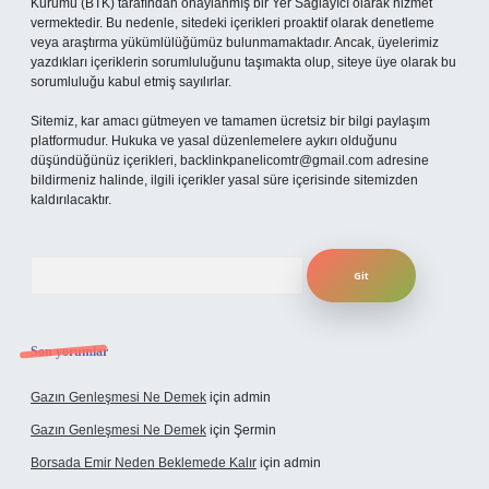
Kurumu (BTK) tarafından onaylanmış bir Yer Sağlayıcı olarak hizmet
vermektedir. Bu nedenle, sitedeki içerikleri proaktif olarak denetleme
veya araştırma yükümlülüğümüz bulunmamaktadır. Ancak, üyelerimiz
yazdıkları içeriklerin sorumluluğunu taşımakta olup, siteye üye olarak bu
sorumluluğu kabul etmiş sayılırlar.
Sitemiz, kar amacı gütmeyen ve tamamen ücretsiz bir bilgi paylaşım
platformudur. Hukuka ve yasal düzenlemelere aykırı olduğunu
düşündüğünüz içerikleri,
backlinkpanelicomtr@gmail.com
adresine
bildirmeniz halinde, ilgili içerikler yasal süre içerisinde sitemizden
kaldırılacaktır.
Arama
Son yorumlar
Gazın Genleşmesi Ne Demek
için
admin
Gazın Genleşmesi Ne Demek
için
Şermin
Borsada Emir Neden Beklemede Kalır
için
admin