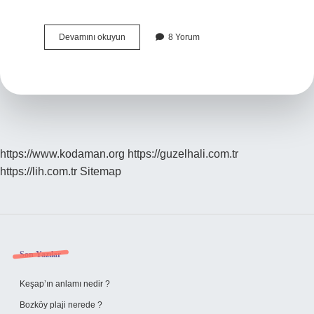
Yorgun
Devamını okuyun
8 Yorum
Savaşçı
Ne
Anlatıyor
https://www.kodaman.org
https://guzelhali.com.tr
https://lih.com.tr
Sitemap
Sidebar
Son Yazılar
Keşap’ın anlamı nedir ?
Bozköy plaji nerede ?