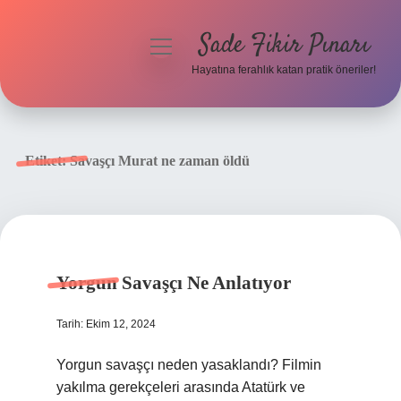
Sade Fikir Pınarı
menüyü
aç
Hayatına ferahlık katan pratik öneriler!
Anasayfa
Gizlilik Politikası
Etiket:
Savaşçı Murat ne zaman öldü
Yasal Uyarı
Hakkımızda
Yorgun Savaşçı Ne Anlatıyor
Tarih: Ekim 12, 2024
Yorgun savaşçı neden yasaklandı? Filmin
yakılma gerekçeleri arasında Atatürk ve