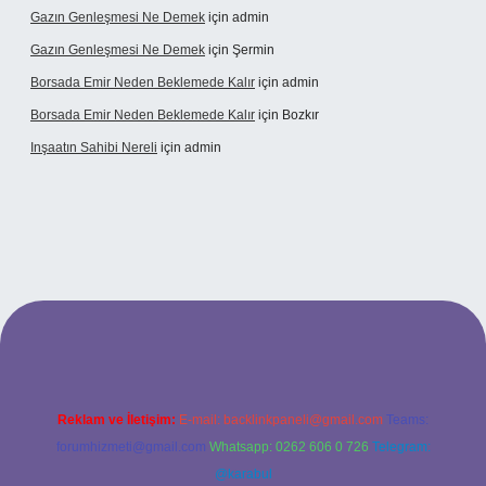
Gazın Genleşmesi Ne Demek
için
admin
Gazın Genleşmesi Ne Demek
için
Şermin
Borsada Emir Neden Beklemede Kalır
için
admin
Borsada Emir Neden Beklemede Kalır
için
Bozkır
Inşaatın Sahibi Nereli
için
admin
tonbetx.org/
Reklam ve İletişim:
E-mail:
backlinkpaneli@gmail.com
Teams:
forumhizmeti@gmail.com
Whatsapp: 0262 606 0 726
Telegram:
@karabul