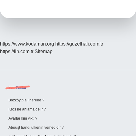
Eğitimi
Veriliyor
Mu
https://www.kodaman.org
https://guzelhali.com.tr
https://lih.com.tr
Sitemap
Sidebar
Son Yazılar
Bozköy plaji nerede ?
Kros ne anlama gelir ?
Avarlar kim yıktı ?
Abguşt hangi ülkenin yemeğidir ?