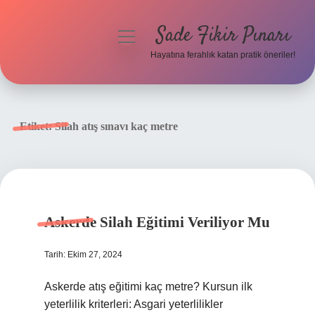
Sade Fikir Pınarı
menüyü
aç
Hayatına ferahlık katan pratik öneriler!
Anasayfa
Gizlilik Politikası
Etiket:
Silah atış sınavı kaç metre
Yasal Uyarı
Hakkımızda
Askerde Silah Eğitimi Veriliyor Mu
Tarih: Ekim 27, 2024
Askerde atış eğitimi kaç metre? Kursun ilk
yeterlilik kriterleri: Asgari yeterlilikler