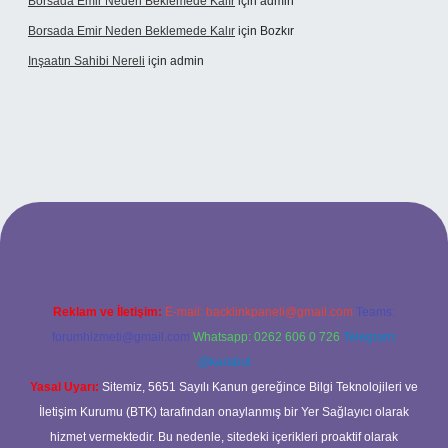
Borsada Emir Neden Beklemede Kalır
için
admin
Borsada Emir Neden Beklemede Kalır
için
Bozkır
Inşaatın Sahibi Nereli
için
admin
ltonbetx.org/
Reklam ve İletişim:
E-mail:
backlinkpaneli@gmail.com
Teams:
forumhizmeti@gmail.com
Whatsapp: 0262 606 0 726
Telegram:
@karabul
Yasal Uyarı:
Sitemiz, 5651 Sayılı Kanun gereğince Bilgi Teknolojileri ve
İletişim Kurumu (BTK) tarafından onaylanmış bir Yer Sağlayıcı olarak
hizmet vermektedir. Bu nedenle, sitedeki içerikleri proaktif olarak