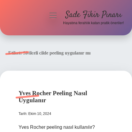
Sade Fikir Pınarı
menüyü
aç
Hayatına ferahlık katan pratik öneriler!
Anasayfa
Gizlilik Politikası
Etiket:
Sivilceli cilde peeling uygulanır mı
Yasal Uyarı
Hakkımızda
Yves Rocher Peeling Nasıl
Uygulanır
Tarih: Ekim 10, 2024
Yves Rocher peeling nasıl kullanılır?