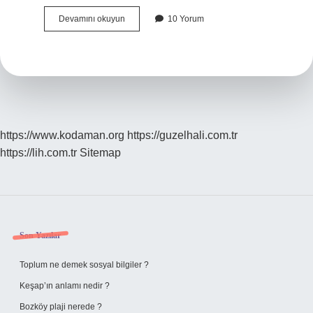
Yves
Devamını okuyun
10 Yorum
Rocher
Peeling
Nasıl
Uygulanır
https://www.kodaman.org
https://guzelhali.com.tr
https://lih.com.tr
Sitemap
Sidebar
Son Yazılar
Toplum ne demek sosyal bilgiler ?
Keşap’ın anlamı nedir ?
Bozköy plaji nerede ?