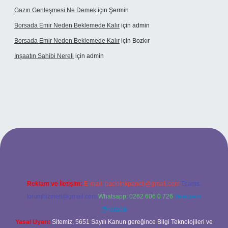
Gazın Genleşmesi Ne Demek
için
Şermin
Borsada Emir Neden Beklemede Kalır
için
admin
Borsada Emir Neden Beklemede Kalır
için
Bozkır
Inşaatın Sahibi Nereli
için
admin
ltonbetx.org/
Reklam ve İletişim:
E-mail:
backlinkpaneli@gmail.com
Teams:
forumhizmeti@gmail.com
Whatsapp: 0262 606 0 726
Telegram:
@karabul
Yasal Uyarı:
Sitemiz, 5651 Sayılı Kanun gereğince Bilgi Teknolojileri ve