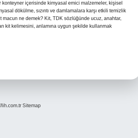
ir konteyner içerisinde kimyasal emici malzemeler, kişisel
imyasal dökülme, sızıntı ve damlamalara karşı etkili temizlik
it macun ne demek? Kit, TDK sözlüğünde ucuz, anahtar,
lan kit kelimesini, anlamına uygun şekilde kullanmak
//lih.com.tr
Sitemap