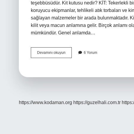
teşebbüsüdür. Kit kutusu nedir? KİT: Tekerlekli b
koruyucu ekipmanlar, tehlikeli atık torbaları ve k
sağlayan malzemeler bir arada bulunmaktadır. K
kilit veya macun anlamına gelir. Birçok anlamı o
mümkündür. Genel anlamda…
Kit
Devamını okuyun
6 Yorum
Malzeme
Nedir
https://www.kodaman.org
https://guzelhali.com.tr
https: