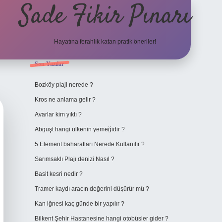
Sade Fikir Pınarı
Hayatına ferahlık katan pratik öneriler!
Sidebar
Son Yazılar
https://www.hiltonbet
Bozköy plaji nerede ?
Kros ne anlama gelir ?
Avarlar kim yıktı ?
Abguşt hangi ülkenin yemeğidir ?
5 Element baharatları Nerede Kullanılır ?
Sarımsaklı Plajı denizi Nasıl ?
Basit kesri nedir ?
Tramer kaydı aracın değerini düşürür mü ?
Kan iğnesi kaç günde bir yapılır ?
Bilkent Şehir Hastanesine hangi otobüsler gider ?