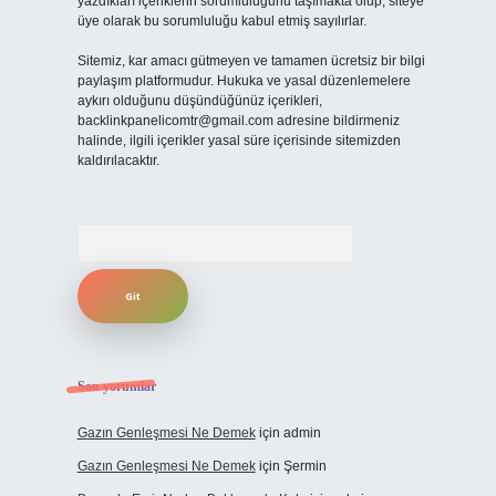
yazdıkları içeriklerin sorumluluğunu taşımakta olup, siteye
üye olarak bu sorumluluğu kabul etmiş sayılırlar.
Sitemiz, kar amacı gütmeyen ve tamamen ücretsiz bir bilgi
paylaşım platformudur. Hukuka ve yasal düzenlemelere
aykırı olduğunu düşündüğünüz içerikleri,
backlinkpanelicomtr@gmail.com
adresine bildirmeniz
halinde, ilgili içerikler yasal süre içerisinde sitemizden
kaldırılacaktır.
Arama
Son yorumlar
Gazın Genleşmesi Ne Demek
için
admin
Gazın Genleşmesi Ne Demek
için
Şermin