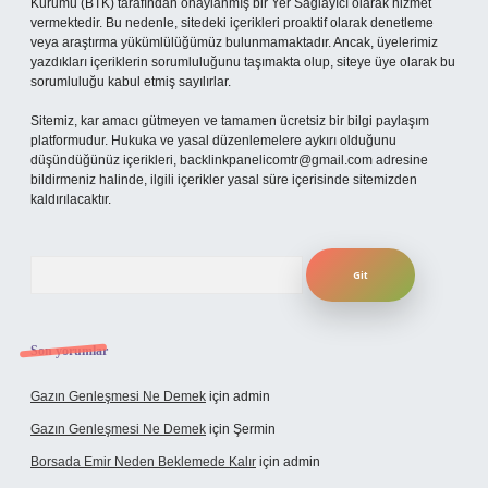
Kurumu (BTK) tarafından onaylanmış bir Yer Sağlayıcı olarak hizmet
vermektedir. Bu nedenle, sitedeki içerikleri proaktif olarak denetleme
veya araştırma yükümlülüğümüz bulunmamaktadır. Ancak, üyelerimiz
yazdıkları içeriklerin sorumluluğunu taşımakta olup, siteye üye olarak bu
sorumluluğu kabul etmiş sayılırlar.
Sitemiz, kar amacı gütmeyen ve tamamen ücretsiz bir bilgi paylaşım
platformudur. Hukuka ve yasal düzenlemelere aykırı olduğunu
düşündüğünüz içerikleri,
backlinkpanelicomtr@gmail.com
adresine
bildirmeniz halinde, ilgili içerikler yasal süre içerisinde sitemizden
kaldırılacaktır.
Arama
Son yorumlar
Gazın Genleşmesi Ne Demek
için
admin
Gazın Genleşmesi Ne Demek
için
Şermin
Borsada Emir Neden Beklemede Kalır
için
admin