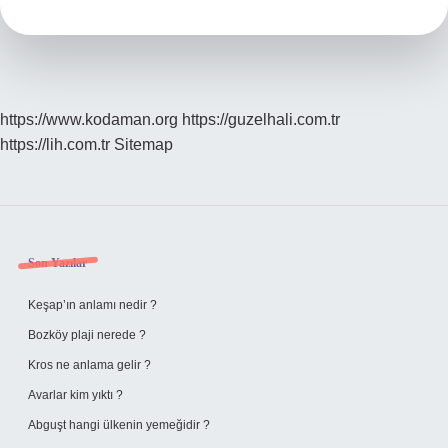
Sütten
Kesilir
https://www.kodaman.org
https://guzelhali.com.tr
https://lih.com.tr
Sitemap
Sidebar
Son Yazılar
Keşap’ın anlamı nedir ?
Bozköy plaji nerede ?
Kros ne anlama gelir ?
Avarlar kim yıktı ?
Abguşt hangi ülkenin yemeğidir ?