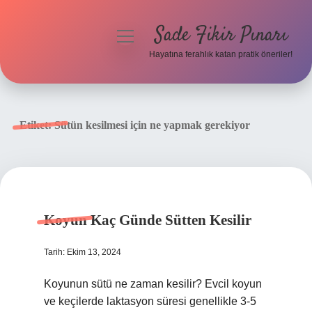
Sade Fikir Pınarı
menüyü
aç
Hayatına ferahlık katan pratik öneriler!
Anasayfa
Gizlilik Politikası
Etiket:
Sütün kesilmesi için ne yapmak gerekiyor
Yasal Uyarı
Hakkımızda
Koyun Kaç Günde Sütten Kesilir
Tarih: Ekim 13, 2024
Koyunun sütü ne zaman kesilir? Evcil koyun
ve keçilerde laktasyon süresi genellikle 3-5