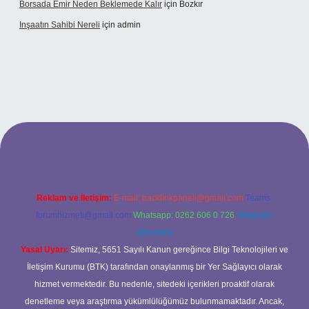
Borsada Emir Neden Beklemede Kalır
için
Bozkır
Inşaatın Sahibi Nereli
için
admin
ltonbetx.org/
Reklam ve İletişim:
E-mail:
backlinkpaneli@gmail.com
Teams:
forumhizmeti@gmail.com
Whatsapp: 0262 606 0 726
Telegram:
@karabul
Yasal Uyarı:
Sitemiz, 5651 Sayılı Kanun gereğince Bilgi Teknolojileri ve
İletişim Kurumu (BTK) tarafından onaylanmış bir Yer Sağlayıcı olarak
hizmet vermektedir. Bu nedenle, sitedeki içerikleri proaktif olarak
denetleme veya araştırma yükümlülüğümüz bulunmamaktadır. Ancak,