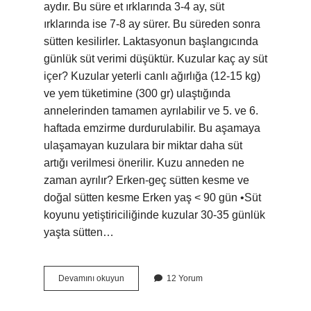
aydır. Bu süre et ırklarında 3-4 ay, süt
ırklarında ise 7-8 ay sürer. Bu süreden sonra
sütten kesilirler. Laktasyonun başlangıcında
günlük süt verimi düşüktür. Kuzular kaç ay süt
içer? Kuzular yeterli canlı ağırlığa (12-15 kg)
ve yem tüketimine (300 gr) ulaştığında
annelerinden tamamen ayrılabilir ve 5. ve 6.
haftada emzirme durdurulabilir. Bu aşamaya
ulaşamayan kuzulara bir miktar daha süt
artığı verilmesi önerilir. Kuzu anneden ne
zaman ayrılır? Erken-geç sütten kesme ve
doğal sütten kesme Erken yaş < 90 gün •Süt
koyunu yetiştiriciliğinde kuzular 30-35 günlük
yaşta sütten…
Koyun
Devamını okuyun
12 Yorum
Kaç
Günde